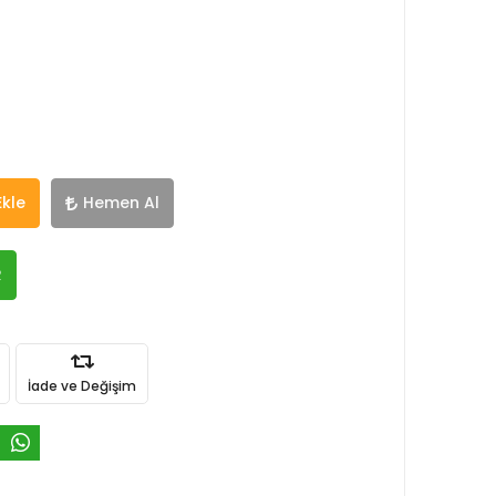
Ekle
Hemen Al
R
İade ve Değişim