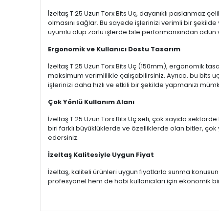
İzeltaş T 25 Uzun Torx Bits Uç, dayanıklı paslanmaz çel
olmasını sağlar. Bu sayede işlerinizi verimli bir şeki
uyumlu olup zorlu işlerde bile performansından ödün
Ergonomik ve Kullanıcı Dostu Tasarım
İzeltaş T 25 Uzun Torx Bits Uç (150mm), ergonomik tas
maksimum verimlilikle çalışabilirsiniz. Ayrıca, bu bits 
işlerinizi daha hızlı ve etkili bir şekilde yapmanızı mümk
Çok Yönlü Kullanım Alanı
İzeltaş T 25 Uzun Torx Bits Uç seti, çok sayıda sektörde 
biri farklı büyüklüklerde ve özelliklerde olan bitler, ç
edersiniz.
İzeltaş Kalitesiyle Uygun Fiyat
İzeltaş, kaliteli ürünleri uygun fiyatlarla sunma konus
profesyonel hem de hobi kullanıcıları için ekonomik bir t