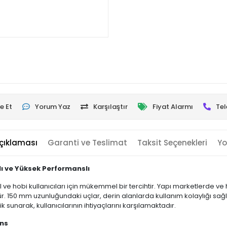
e Et
Yorum Yaz
Karşılaştır
Fiyat Alarmı
Tel
çıklaması
Garanti ve Teslimat
Taksit Seçenekleri
Yo
lı ve Yüksek Performanslı
el ve hobi kullanıcıları için mükemmel bir tercihtir. Yapı marketlerde 
. 150 mm uzunluğundaki uçlar, derin alanlarda kullanım kolaylığı sağla
lik sunarak, kullanıcılarının ihtiyaçlarını karşılamaktadır.
ans