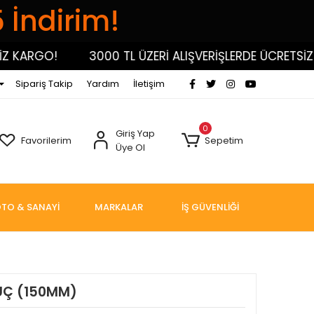
5 İndirim!
ARGO!
3000 TL ÜZERİ ALIŞVERİŞLERDE ÜCRETSİZ KA
Sipariş Takip
Yardım
İletişim
0
Giriş Yap
Favorilerim
Sepetim
Üye Ol
TO & SANAYİ
MARKALAR
İŞ GÜVENLİĞİ
 UÇ (150MM)