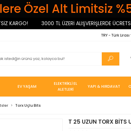
ere Özel Alt Limitsiz %
 KARGO!
3000 TL ÜZERİ ALIŞVERİŞLERDE ÜCRETSİZ K
TRY - Türk Lirası
ELEKTRİKLİ EL
EV YAŞAM
YAPI & HIRDAVAT
O
ALETLERİ
tsler
Torx Uçlu Bits
T 25 UZUN TORX BİTS