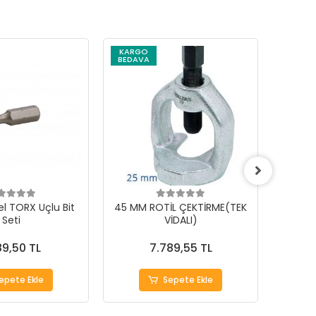
KARGO
KARG
BEDAVA
BEDAV
l TORX Uçlu Bit
45 MM ROTİL ÇEKTİRME(TEK
40 MM
Seti
VİDALI)
89,50 TL
7.789,55 TL
epete Ekle
Sepete Ekle