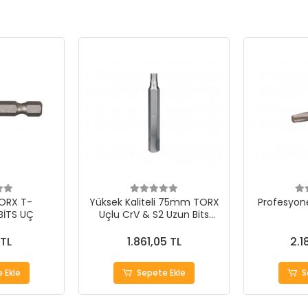
ORX T-
Yüksek Kaliteli 75mm TORX
Profesyone
BİTS UÇ
Uçlu CrV & S2 Uzun Bits
Uçlar
 TL
1.861,05 TL
2.1
 Ekle
Sepete Ekle
S