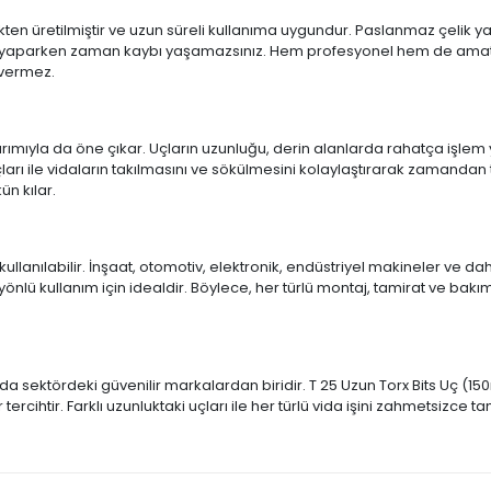
ikten üretilmiştir ve uzun süreli kullanıma uygundur. Paslanmaz çelik 
lde yaparken zaman kaybı yaşamazsınız. Hem profesyonel hem de amatör ku
 vermez.
arımıyla da öne çıkar. Uçların uzunluğu, derin alanlarda rahatça işle
uçları ile vidaların takılmasını ve sökülmesini kolaylaştırarak zamandan
ün kılar.
kullanılabilir. İnşaat, otomotiv, elektronik, endüstriyel makineler ve d
ok yönlü kullanım için idealdir. Böylece, her türlü montaj, tamirat ve b
unda sektördeki güvenilir markalardan biridir. T 25 Uzun Torx Bits Uç (
ercihtir. Farklı uzunluktaki uçları ile her türlü vida işini zahmetsizce t