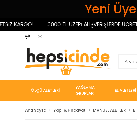
Yeni Üyel
Z KARGO!
3000 TL ÜZERİ ALIŞVERİŞLERDE ÜCRETSİZ
YAĞLAMA
ÖLÇÜ ALETLERİ
EL ALETLERİ
GRUPLARI
Ana Sayfa
Yapı & Hırdavat
MANUEL ALETLER
Bi