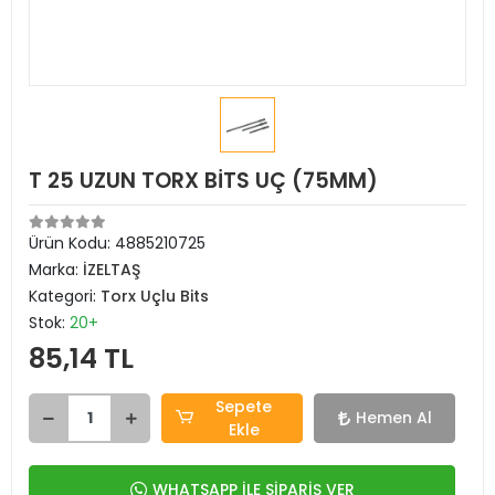
T 25 UZUN TORX BİTS UÇ (75MM)
Ürün Kodu:
4885210725
Marka:
İZELTAŞ
Kategori:
Torx Uçlu Bits
Stok:
20+
85,14 TL
Sepete
Hemen Al
Ekle
WHATSAPP İLE SİPARİŞ VER