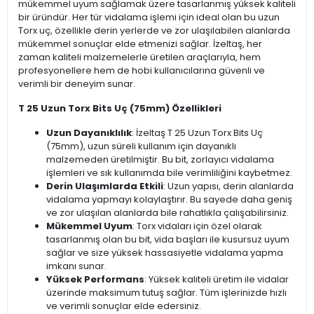
mükemmel uyum sağlamak üzere tasarlanmış yüksek kaliteli
bir üründür. Her tür vidalama işlemi için ideal olan bu uzun
Torx uç, özellikle derin yerlerde ve zor ulaşılabilen alanlarda
mükemmel sonuçlar elde etmenizi sağlar. İzeltaş, her
zaman kaliteli malzemelerle üretilen araçlarıyla, hem
profesyonellere hem de hobi kullanıcılarına güvenli ve
verimli bir deneyim sunar.
T 25 Uzun Torx Bits Uç (75mm) Özellikleri
Uzun Dayanıklılık
: İzeltaş T 25 Uzun Torx Bits Uç
(75mm), uzun süreli kullanım için dayanıklı
malzemeden üretilmiştir. Bu bit, zorlayıcı vidalama
işlemleri ve sık kullanımda bile verimliliğini kaybetmez.
Derin Ulaşımlarda Etkili
: Uzun yapısı, derin alanlarda
vidalama yapmayı kolaylaştırır. Bu sayede daha geniş
ve zor ulaşılan alanlarda bile rahatlıkla çalışabilirsiniz.
Mükemmel Uyum
: Torx vidaları için özel olarak
tasarlanmış olan bu bit, vida başları ile kusursuz uyum
sağlar ve size yüksek hassasiyetle vidalama yapma
imkanı sunar.
Yüksek Performans
: Yüksek kaliteli üretim ile vidalar
üzerinde maksimum tutuş sağlar. Tüm işlerinizde hızlı
ve verimli sonuçlar elde edersiniz.