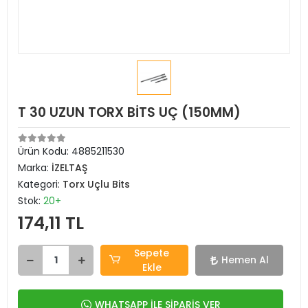
T 30 UZUN TORX BİTS UÇ (150MM)
Ürün Kodu:
4885211530
Marka:
İZELTAŞ
Kategori:
Torx Uçlu Bits
Stok:
20+
174,11 TL
Sepete
Hemen Al
Ekle
WHATSAPP İLE SİPARİŞ VER