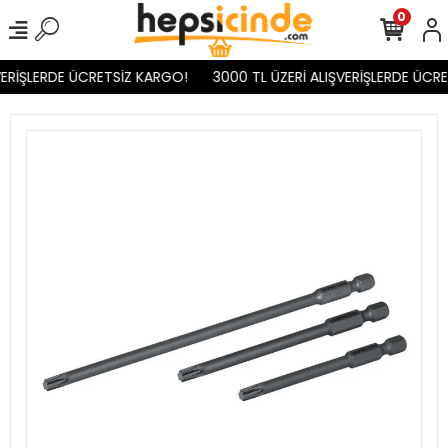
0
VERİŞLERDE ÜCRETSİZ KARGO!
3000 TL ÜZERİ ALIŞVERİŞLERDE ÜCRE