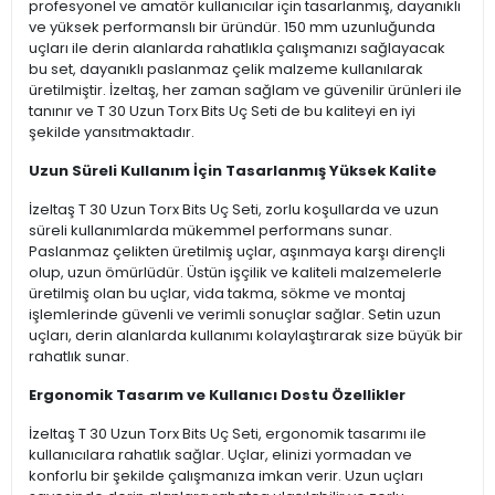
profesyonel ve amatör kullanıcılar için tasarlanmış, dayanıklı
ve yüksek performanslı bir üründür. 150 mm uzunluğunda
uçları ile derin alanlarda rahatlıkla çalışmanızı sağlayacak
bu set, dayanıklı paslanmaz çelik malzeme kullanılarak
üretilmiştir. İzeltaş, her zaman sağlam ve güvenilir ürünleri ile
tanınır ve T 30 Uzun Torx Bits Uç Seti de bu kaliteyi en iyi
şekilde yansıtmaktadır.
Uzun Süreli Kullanım İçin Tasarlanmış Yüksek Kalite
İzeltaş T 30 Uzun Torx Bits Uç Seti, zorlu koşullarda ve uzun
süreli kullanımlarda mükemmel performans sunar.
Paslanmaz çelikten üretilmiş uçlar, aşınmaya karşı dirençli
olup, uzun ömürlüdür. Üstün işçilik ve kaliteli malzemelerle
üretilmiş olan bu uçlar, vida takma, sökme ve montaj
işlemlerinde güvenli ve verimli sonuçlar sağlar. Setin uzun
uçları, derin alanlarda kullanımı kolaylaştırarak size büyük bir
rahatlık sunar.
Ergonomik Tasarım ve Kullanıcı Dostu Özellikler
İzeltaş T 30 Uzun Torx Bits Uç Seti, ergonomik tasarımı ile
kullanıcılara rahatlık sağlar. Uçlar, elinizi yormadan ve
konforlu bir şekilde çalışmanıza imkan verir. Uzun uçları