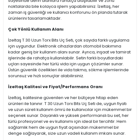
sayesinde derin alanlara rahatça ulaşılabilir ve zorlu
noktalarda bile kolayca işlem yapabilirsiniz. İzeltaş, her
zaman iş güvenliği ve kullanıcı konforunu ön planda tutarak
ürünlerini tasarlamaktadır.
Çok Yönlü Kullanım Alanı
İzeltaş T 30 Uzun Torx Bits Uç Seti, çok sayıda farklı uygulama
için uygundur. Elektronik cihazlardan otomobil bakımına
kadar geniş bir kullanım alanı sunar. Ayrıca, inşaat ve tamirat
işlerinde de rahatça kullanılabilir. Setin farklı boyutlardaki
uçları sayesinde her türlü vida için uygun çözümler sunar.
Üstün güvenlik özellikleri ile vida takma, sökme işlemlerinde
sorunsuz ve hızlı sonuçlar alabilirsiniz.
İzeltaş Kalitesi ve Fiyat/Performans Oranı
İzeltaş, kalitesine güvenilen ve her bütçeye hitap eden
ürünleri ile tanınır. T 30 Uzun Torx Bits Uç Seti de, uygun fiyatı
ve uzun süreli kullanım ömrü ile kullanıcılar için mükemmel bir
seçenek sunar. Dayanıklı ve yüksek performanslı bu set, her
türlü profesyonel ve ev kullanımı için ideal bir tercihtir. Hem
sağlamlık hem de uygun fiyat açısından mükemmel bir
denge sağlayarak, size uzun vadeli kullanım imkanı sunar.