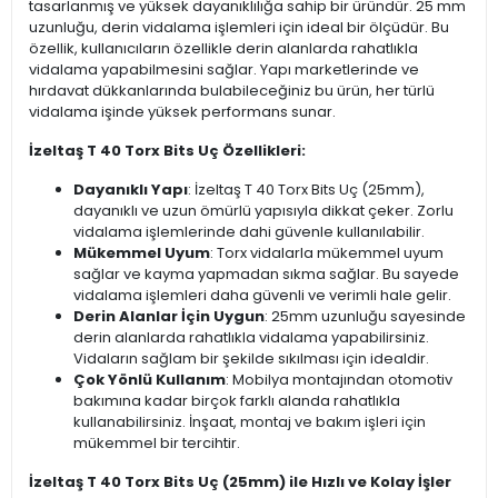
tasarlanmış ve yüksek dayanıklılığa sahip bir üründür. 25 mm
uzunluğu, derin vidalama işlemleri için ideal bir ölçüdür. Bu
özellik, kullanıcıların özellikle derin alanlarda rahatlıkla
vidalama yapabilmesini sağlar. Yapı marketlerinde ve
hırdavat dükkanlarında bulabileceğiniz bu ürün, her türlü
vidalama işinde yüksek performans sunar.
İzeltaş T 40 Torx Bits Uç Özellikleri:
Dayanıklı Yapı
: İzeltaş T 40 Torx Bits Uç (25mm),
dayanıklı ve uzun ömürlü yapısıyla dikkat çeker. Zorlu
vidalama işlemlerinde dahi güvenle kullanılabilir.
Mükemmel Uyum
: Torx vidalarla mükemmel uyum
sağlar ve kayma yapmadan sıkma sağlar. Bu sayede
vidalama işlemleri daha güvenli ve verimli hale gelir.
Derin Alanlar İçin Uygun
: 25mm uzunluğu sayesinde
derin alanlarda rahatlıkla vidalama yapabilirsiniz.
Vidaların sağlam bir şekilde sıkılması için idealdir.
Çok Yönlü Kullanım
: Mobilya montajından otomotiv
bakımına kadar birçok farklı alanda rahatlıkla
kullanabilirsiniz. İnşaat, montaj ve bakım işleri için
mükemmel bir tercihtir.
İzeltaş T 40 Torx Bits Uç (25mm) ile Hızlı ve Kolay İşler