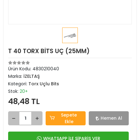
T 40 TORX BİTS UÇ (25MM)
Ürün Kodu:
4830210040
Marka:
İZELTAŞ
Kategori:
Torx Uçlu Bits
Stok:
20+
48,48 TL
Sepete
Hemen Al
Ekle
WHATSAPP İLE SİPARİŞ VER