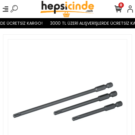
0
RDE ÜCRETSİZ KARGO!
3000 TL ÜZERİ ALIŞVERİŞLERDE ÜCRETSİZ KA