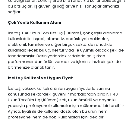
kolaylığı sunar. Zorlu işlerde bile rahatlıkla kullanabileceğiniz
bu bits uçları, iş güvenliği sağlar ve hızlı sonuçlar almanızı
sağlar.
Çok Yönlü Kullanım Alanı
İzeltaş T 40 Uzun Torx Bits Uç (100mm), çok çeşitli alanlarda
kullanılabilir. İnşaat, otomotiv, endüstriyel makineler,
elektronik tamirleri ve diğer birçok sektörde rahatlıkla
kullanılabilecek bu uç, her tür vida ile uyumlu olacak şekilde
tasarlanmıştır. Derin yerlerdeki vidalarla çalışırken
performansından ödün vermez ve işlerinizi hızlı bir şekilde
bitirmenize olanak tanır.
İzeltaş Kalitesi ve Uygun Fiyat
İzeltaş, yüksek kaliteli ürünleri uygun fiyatlarla sunma
konusunda sektördeki güvenilir markalardan biridir. T 40
Uzun Torx Bits Uç (100mm) seti, uzun ömürlü ve dayanıklı
yapısıyla profesyonel kullanıcılar için mükemmel bir tercihtir.
Ayrıca, fiyatı ile de kullanıcı dostu olan bu ürün, hem
profesyonel hem de hobi kullanıcıları için idealdir.