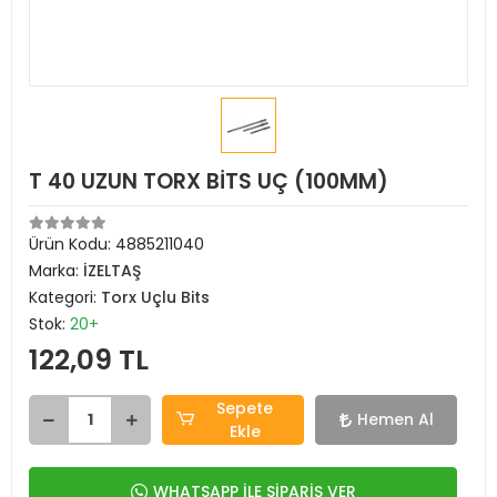
T 40 UZUN TORX BİTS UÇ (100MM)
Ürün Kodu:
4885211040
Marka:
İZELTAŞ
Kategori:
Torx Uçlu Bits
Stok:
20+
122,09 TL
Sepete
Hemen Al
Ekle
WHATSAPP İLE SİPARİŞ VER