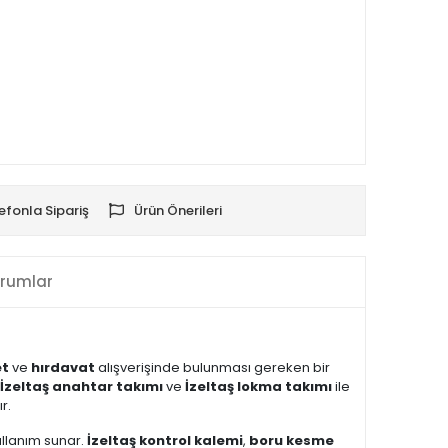
efonla Sipariş
Ürün Önerileri
rumlar
et
ve
hırdavat
alışverişinde bulunması gereken bir
İzeltaş anahtar takımı
ve
İzeltaş lokma takımı
ile
r.
ullanım sunar.
İzeltaş kontrol kalemi
,
boru kesme