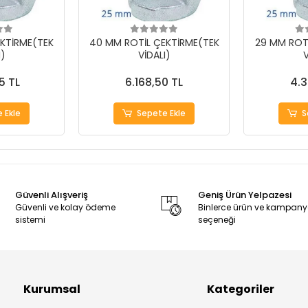
KTİRME(TEK
40 MM ROTİL ÇEKTİRME(TEK
29 MM ROT
I)
VİDALI)
V
5 TL
6.168,50 TL
4.3
 Ekle
Sepete Ekle
S
Güvenli Alışveriş
Geniş Ürün Yelpazesi
Güvenli ve kolay ödeme
Binlerce ürün ve kampan
sistemi
seçeneği
Kurumsal
Kategoriler