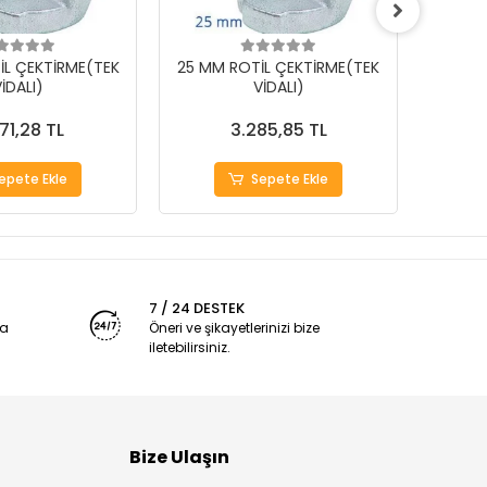
İL ÇEKTİRME(TEK
25 MM ROTİL ÇEKTİRME(TEK
18 MM
İDALI)
VİDALI)
71,28 TL
3.285,85 TL
epete Ekle
Sepete Ekle
7 / 24 DESTEK
ya
Öneri ve şikayetlerinizi bize
iletebilirsiniz.
Bize Ulaşın