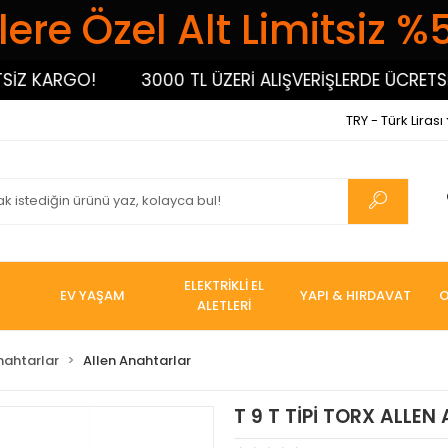
ere Özel Alt Limitsiz %
 KARGO!
3000 TL ÜZERİ ALIŞVERİŞLERDE ÜCRETSİZ 
TRY - Türk Lirası
ELEKTRİKLİ EL
EV YAŞAM
YAPI & HIRDAVAT
O
ALETLERİ
nahtarlar
Allen Anahtarlar
T 9 T TİPİ TORX ALLE