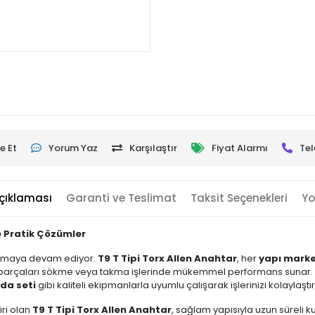
e Et
Yorum Yaz
Karşılaştır
Fiyat Alarmı
Tel
çıklaması
Garanti ve Teslimat
Taksit Seçenekleri
Yo
ve Pratik Çözümler
ştırmaya devam ediyor.
T9 T Tipi Torx Allen Anahtar
, her
yapı mark
u parçaları sökme veya takma işlerinde mükemmel performans sunar.
ida seti
gibi kaliteli ekipmanlarla uyumlu çalışarak işlerinizi kolaylaştırı
iri olan
T9 T Tipi Torx Allen Anahtar
, sağlam yapısıyla uzun süreli k