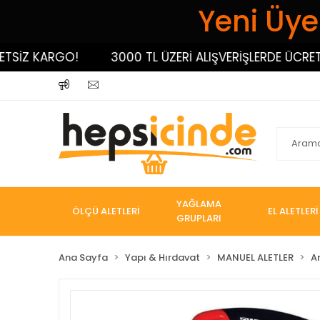
Yeni Üyel
İZ KARGO!
3000 TL ÜZERİ ALIŞVERİŞLERDE ÜCRETSİZ
YAĞLAMA
ÖLÇÜ ALETLERİ
EL ALETLERİ
GRUPLARI
Ana Sayfa
Yapı & Hırdavat
MANUEL ALETLER
A