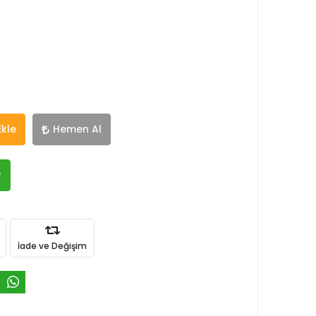
Ekle
Hemen Al
R
İade ve Değişim