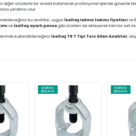
bi diğer ürünlerle bir arada kullanarak profesyonel işlerde güvenle ter
anıza yardımcı olur.
nebileceğiniz bu anahtar, uygun
İzeltaş lokma takımı fiyatları
ve
kımı
ve
İzeltaş ayarlı pense
gibi ürünleri de ekleyerek tam bir set oluş
şlerinde kullanabileceğiniz
İzeltaş T9 T Tipi Torx Allen Anahtar
, da
KARGO
KARGO
BEDAVA
BEDAVA