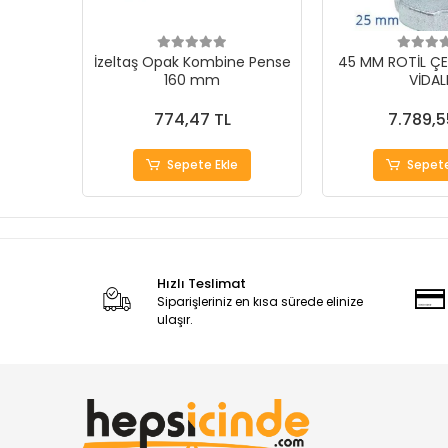
İzeltaş Opak Kombine Pense
45 MM ROTİL ÇE
160 mm
VİDAL
774,47 TL
7.789,5
Sepete Ekle
Sepete
Hızlı Teslimat
Siparişleriniz en kısa sürede elinize
ulaşır.