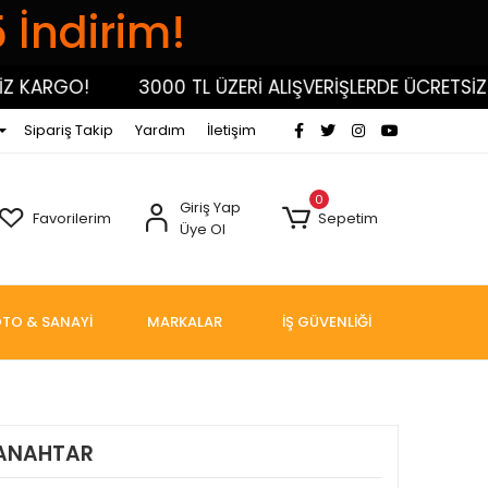
5 İndirim!
KARGO!
3000 TL ÜZERİ ALIŞVERİŞLERDE ÜCRETSİZ KA
Sipariş Takip
Yardım
İletişim
0
Giriş Yap
Favorilerim
Sepetim
Üye Ol
TO & SANAYİ
MARKALAR
İŞ GÜVENLİĞİ
N ANAHTAR