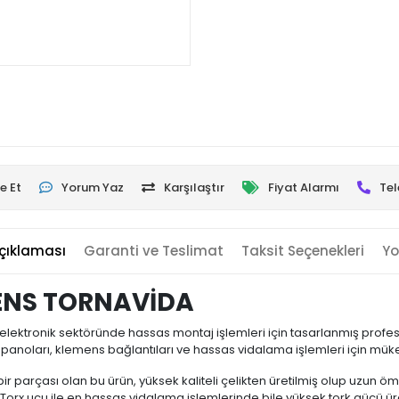
e Et
Yorum Yaz
Karşılaştır
Fiyat Alarmı
Tel
çıklaması
Garanti ve Teslimat
Taksit Seçenekleri
Yo
ENS TORNAVİDA
elektronik sektöründe hassas montaj işlemleri için tasarlanmış profesy
ik panoları, klemens bağlantıları ve hassas vidalama işlemleri için m
bir parçası olan bu ürün, yüksek kaliteli çelikten üretilmiş olup uzun 
rx ucu ile en hassas vidalama işlemlerinde bile yüksek tork gücü üre