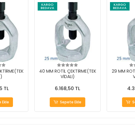
KARGO
KARGO
BEDAVA
BEDAVA
KTİRME(TEK
40 MM ROTİL ÇEKTİRME(TEK
29 MM ROT
I)
VİDALI)
V
5 TL
6.168,50 TL
4.3
 Ekle
Sepete Ekle
S