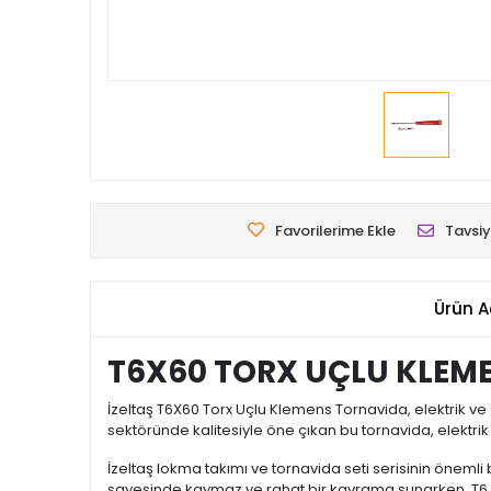
Favorilerime Ekle
Tavsiy
Ürün A
T6X60 TORX UÇLU KLEM
İzeltaş T6X60 Torx Uçlu Klemens Tornavida, elektrik ve 
sektöründe kalitesiyle öne çıkan bu tornavida, elektr
İzeltaş lokma takımı ve tornavida seti serisinin önemli 
sayesinde kaymaz ve rahat bir kavrama sunarken, T6 To