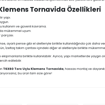
 Klemens Tornavida Özellikleri
ir yapı.
uygun.
u kullanım ve güvenli kavrama.
rında mükemmel uyum.
r parçası.
se, ayarlı pense gibi el aletleriyle birlikte kullanıldığında çok daha ver
ün, İzeltaş takım çantası içindeki diğer el aletleriyle birlikte mükemmel
manlarla birlikte kullanılabilir. Ayrıca, yapı marketlerde yaygın olara
rcih edilebilir.
lan
T6X60 Torx Uçlu Klemens Tornavida
, hassas montaj ve dayanıkl
rıyorsanız, bu ürün tam size göre!