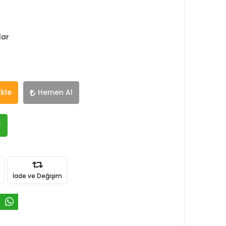
lar
Ekle
Hemen Al
R
İade ve Değişim