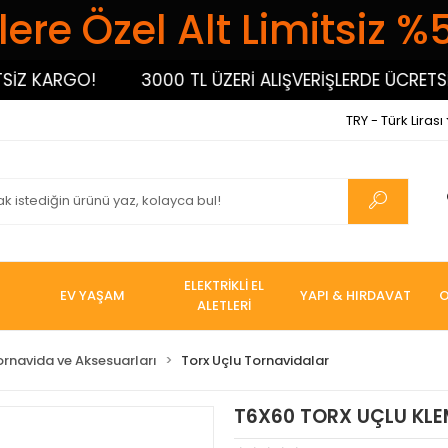
ere Özel Alt Limitsiz %
 KARGO!
3000 TL ÜZERİ ALIŞVERİŞLERDE ÜCRETSİZ K
TRY - Türk Lirası
ELEKTRİKLİ EL
EV YAŞAM
YAPI & HIRDAVAT
O
ALETLERİ
ornavida ve Aksesuarları
Torx Uçlu Tornavidalar
T6X60 TORX UÇLU KL