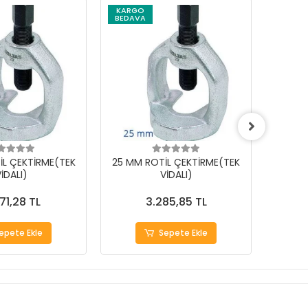
KARGO
BEDAVA
İL ÇEKTİRME(TEK
25 MM ROTİL ÇEKTİRME(TEK
18 MM
İDALI)
VİDALI)
71,28 TL
3.285,85 TL
epete Ekle
Sepete Ekle