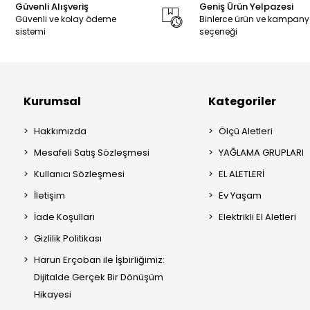
Güvenli Alışveriş
Geniş Ürün Yelpazesi
Güvenli ve kolay ödeme
Binlerce ürün ve kampan
sistemi
seçeneği
Kurumsal
Kategoriler
Hakkımızda
Ölçü Aletleri
Mesafeli Satış Sözleşmesi
YAĞLAMA GRUPLARI
Kullanıcı Sözleşmesi
EL ALETLERİ
İletişim
Ev Yaşam
İade Koşulları
Elektrikli El Aletleri
Gizlilik Politikası
Harun Erçoban ile İşbirliğimiz:
Dijitalde Gerçek Bir Dönüşüm
Hikayesi