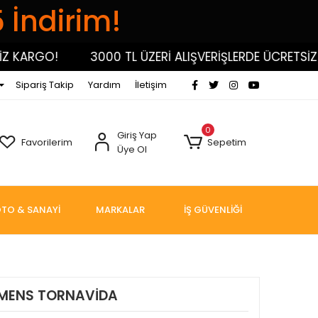
5 İndirim!
ARGO!
3000 TL ÜZERİ ALIŞVERİŞLERDE ÜCRETSİZ KA
Sipariş Takip
Yardım
İletişim
0
Giriş Yap
Favorilerim
Sepetim
Üye Ol
TO & SANAYİ
MARKALAR
İŞ GÜVENLİĞİ
EMENS TORNAVİDA