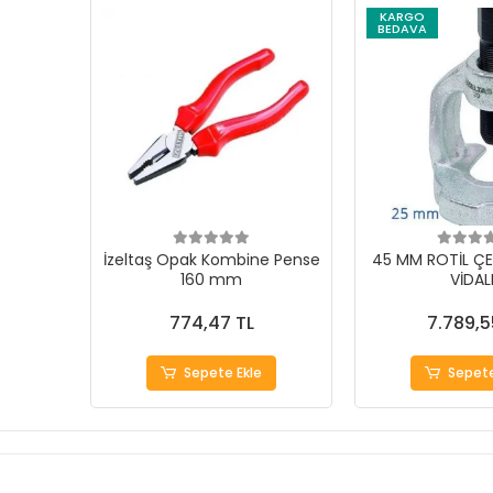
KARGO
BEDAVA
İzeltaş Opak Kombine Pense
45 MM ROTİL ÇE
160 mm
VİDAL
774,47 TL
7.789,5
Sepete Ekle
Sepete