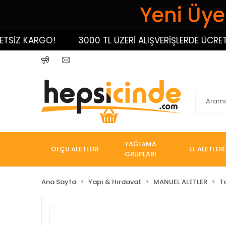
Yeni Üyel
Z KARGO!
3000 TL ÜZERİ ALIŞVERİŞLERDE ÜCRETSİZ
YAĞLAMA
ÖLÇÜ ALETLERİ
EL ALETLERİ
GRUPLARI
Ana Sayfa
Yapı & Hırdavat
MANUEL ALETLER
T