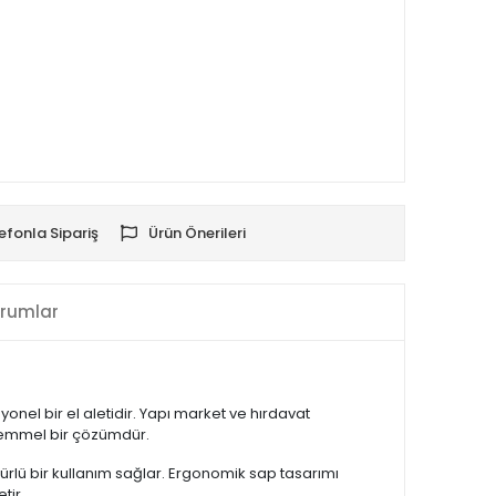
efonla Sipariş
Ürün Önerileri
rumlar
onel bir el aletidir. Yapı market ve hırdavat
ükemmel bir çözümdür.
ömürlü bir kullanım sağlar. Ergonomik sap tasarımı
tir.