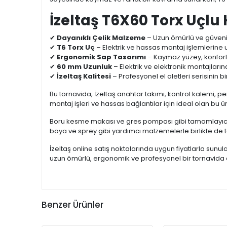
İzeltaş T6X60 Torx Uçlu
✔
Dayanıklı Çelik Malzeme
– Uzun ömürlü ve güvenil
✔
T6 Torx Uç
– Elektrik ve hassas montaj işlemlerine 
✔
Ergonomik Sap Tasarımı
– Kaymaz yüzey, konforl
✔
60 mm Uzunluk
– Elektrik ve elektronik montajla
✔
İzeltaş Kalitesi
– Profesyonel el aletleri serisinin bi
Bu tornavida, İzeltaş anahtar takımı, kontrol kalemi, pen
montaj işleri ve hassas bağlantılar için ideal olan bu ür
Boru kesme makası ve gres pompası gibi tamamlayıcı ekip
boya ve sprey gibi yardımcı malzemelerle birlikte de te
İzeltaş online satış noktalarında uygun fiyatlarla sunu
uzun ömürlü, ergonomik ve profesyonel bir tornavida a
Benzer Ürünler