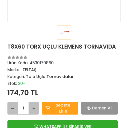
T8X60 TORX UÇLU KLEMENS TORNAVİDA
Ürün Kodu:
4530170860
Marka:
İZELTAŞ
Kategori:
Torx Uçlu Tornavidalar
Stok:
20+
174,70 TL
Sepete
Hemen Al
Ekle
WHATSAPP İLE SİPARİŞ VER