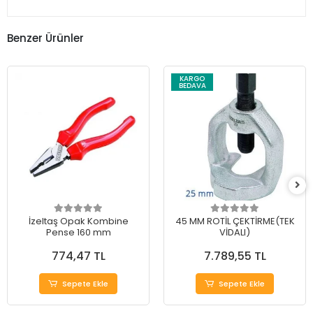
Benzer Ürünler
KARGO
BEDAVA
İzeltaş Opak Kombine
45 MM ROTİL ÇEKTİRME(TEK
Pense 160 mm
VİDALI)
774,47 TL
7.789,55 TL
Sepete Ekle
Sepete Ekle