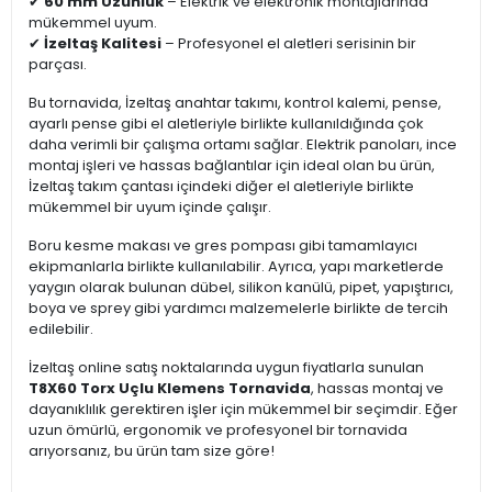
✔
60 mm Uzunluk
– Elektrik ve elektronik montajlarında
mükemmel uyum.
✔
İzeltaş Kalitesi
– Profesyonel el aletleri serisinin bir
parçası.
Bu tornavida, İzeltaş anahtar takımı, kontrol kalemi, pense,
ayarlı pense gibi el aletleriyle birlikte kullanıldığında çok
daha verimli bir çalışma ortamı sağlar. Elektrik panoları, ince
montaj işleri ve hassas bağlantılar için ideal olan bu ürün,
İzeltaş takım çantası içindeki diğer el aletleriyle birlikte
mükemmel bir uyum içinde çalışır.
Boru kesme makası ve gres pompası gibi tamamlayıcı
ekipmanlarla birlikte kullanılabilir. Ayrıca, yapı marketlerde
yaygın olarak bulunan dübel, silikon kanülü, pipet, yapıştırıcı,
boya ve sprey gibi yardımcı malzemelerle birlikte de tercih
edilebilir.
İzeltaş online satış noktalarında uygun fiyatlarla sunulan
T8X60 Torx Uçlu Klemens Tornavida
, hassas montaj ve
dayanıklılık gerektiren işler için mükemmel bir seçimdir. Eğer
uzun ömürlü, ergonomik ve profesyonel bir tornavida
arıyorsanız, bu ürün tam size göre!