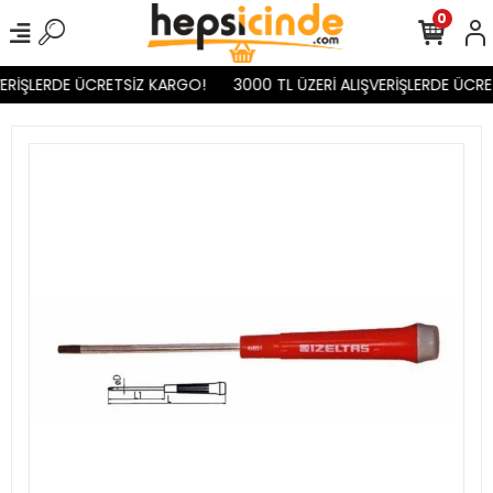
0
VERİŞLERDE ÜCRETSİZ KARGO!
3000 TL ÜZERİ ALIŞVERİŞLERDE ÜCRE