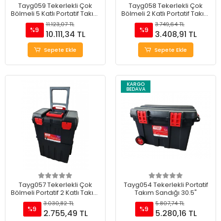
Tayg059 Tekerlekli Çok
Tayg058 Tekerlekli Çok
Bölmeli 5 Katlı Portatif Takım
Bölmeli 2 Katlı Portatif Takım
Çantası 20"
Çantası 18.5"
11.123,07 TL
3.749,64 TL
%9
%9
10.111,34 TL
3.408,91 TL
Sepete Ekle
Sepete Ekle
KARGO
BEDAVA
Tayg057 Tekerlekli Çok
Tayg054 Tekerlekli Portatif
Bölmeli Portatif 2 Katlı Takım
Takım Sandığı 30.5"
Çantası 18.5"
3.030,82 TL
5.807,74 TL
%9
%9
2.755,49 TL
5.280,16 TL