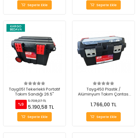
Sepete Ekle
Sepete Ekle
KARGO
BEDAVA
Tayg051 Tekerlekli Portatif
Tayg450 Plastik /
Takım Sandığı 26.5"
Alüminyum Takım Çantası
22"
5.708,27 TL
1.766,00 TL
%9
5.190,58 TL
Sepete Ekle
Sepete Ekle