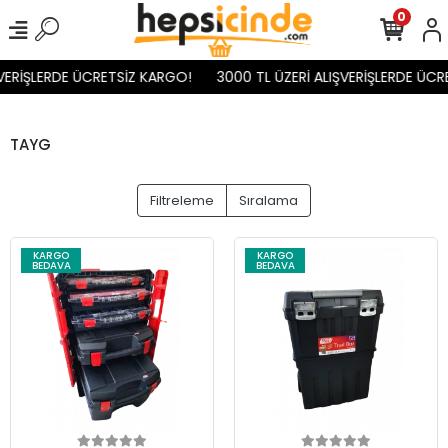
0
VERİŞLERDE ÜCRETSİZ KARGO!
3000 TL ÜZERİ ALIŞVERİŞLERDE ÜCR
TAYG
Filtreleme
Sıralama
KARGO
KARGO
BEDAVA
BEDAVA