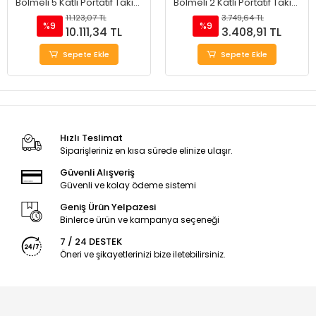
Bölmeli 5 Katlı Portatif Takım
Bölmeli 2 Katlı Portatif Takım
Çantası 20"
Çantası 18.5"
11.123,07 TL
3.749,64 TL
%9
%9
10.111,34 TL
3.408,91 TL
Sepete Ekle
Sepete Ekle
Hızlı Teslimat
Siparişleriniz en kısa sürede elinize ulaşır.
Güvenli Alışveriş
Güvenli ve kolay ödeme sistemi
Geniş Ürün Yelpazesi
Binlerce ürün ve kampanya seçeneği
7 / 24 DESTEK
Öneri ve şikayetlerinizi bize iletebilirsiniz.