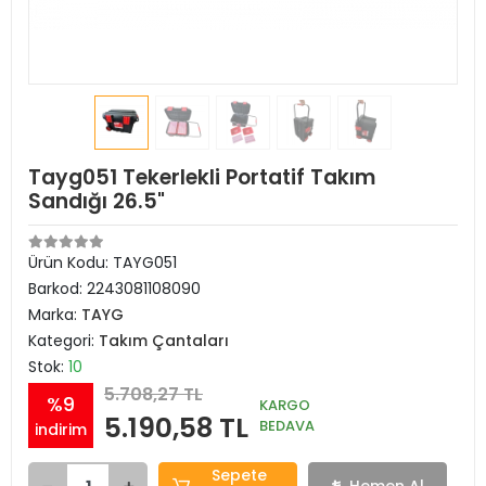
Tayg051 Tekerlekli Portatif Takım
Sandığı 26.5"
Ürün Kodu:
TAYG051
Barkod:
2243081108090
Marka:
TAYG
Kategori:
Takım Çantaları
Stok:
10
5.708,27 TL
%9
KARGO
5.190,58 TL
BEDAVA
indirim
Sepete