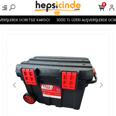
0
VERİŞLERDE ÜCRETSİZ KARGO!
3000 TL ÜZERİ ALIŞVERİŞLERDE ÜCR