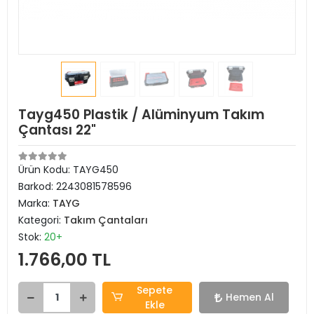
Tayg450 Plastik / Alüminyum Takım
Çantası 22"
Ürün Kodu:
TAYG450
Barkod:
2243081578596
Marka:
TAYG
Kategori:
Takım Çantaları
Stok:
20+
1.766,00 TL
Sepete
Hemen Al
Ekle