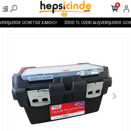
0
VERİŞLERDE ÜCRETSİZ KARGO!
3000 TL ÜZERİ ALIŞVERİŞLERDE ÜCR