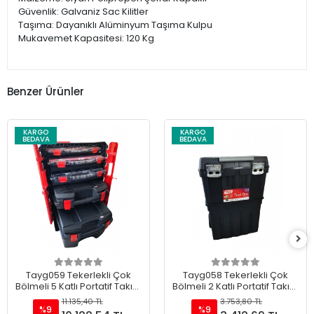
Güvenlik: Galvaniz Sac Kilitler
Taşıma: Dayanıklı Alüminyum Taşıma Kulpu
Mukavemet Kapasitesi: 120 Kg
Benzer Ürünler
KARGO
KARGO
BEDAVA
BEDAVA
Tayg059 Tekerlekli Çok
Tayg058 Tekerlekli Çok
Bölmeli 5 Katlı Portatif Takım
Bölmeli 2 Katlı Portatif Takım
Çantası 20"
Çantası 18.5"
11.135,40 TL
3.753,80 TL
%9
%9