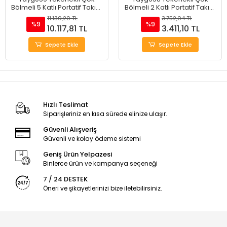
Bölmeli 5 Katlı Portatif Takım
Bölmeli 2 Katlı Portatif Takım
Çantası 20"
Çantası 18.5"
11.130,20 TL
3.752,04 TL
%9
%9
10.117,81 TL
3.411,10 TL
Sepete Ekle
Sepete Ekle
Hızlı Teslimat
Siparişleriniz en kısa sürede elinize ulaşır.
Güvenli Alışveriş
Güvenli ve kolay ödeme sistemi
Geniş Ürün Yelpazesi
Binlerce ürün ve kampanya seçeneği
7 / 24 DESTEK
Öneri ve şikayetlerinizi bize iletebilirsiniz.