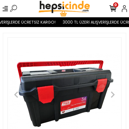
0
VERİŞLERDE ÜCRETSİZ KARGO!
3000 TL ÜZERİ ALIŞVERİŞLERDE ÜCR