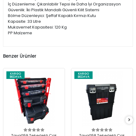
İç Düzenleme: Çıkarılabilir Tepsi ile Daha İyi Organizasyon
Güvenlik: İki Plastik Mandallı Güvenli Kilit Sistemi
Bölme Düzenleyici: Şeffaf Kapaklı Kırmızı Kutu
Kapasite: 33 Litre
Mukavemet Kapasitesi: 120 Kg
PP Malzeme
Benzer Ürünler
KARGO
KARGO
BEDAVA
BEDAVA
Tayg059 Tekerlekli Çok
Tayg058 Tekerlekli Çok