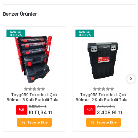
Benzer Ürünler
KARGO
KARGO
BEDAVA
BEDAVA
Tayg059 Tekerlekli Çok
Tayg058 Tekerlekli Çok
Bölmeli 5 Katlı Portatif Takım
Bölmeli 2 Katlı Portatif Takım
Çantası 20"
Çantası 18.5"
11.123,07 TL
3.749,64 TL
%9
%9
10.111,34 TL
3.408,91 TL
Sepete Ekle
Sepete Ekle