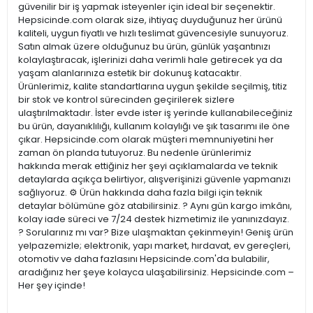
güvenilir bir iş yapmak isteyenler için ideal bir seçenektir.
Hepsicinde.com olarak size, ihtiyaç duyduğunuz her ürünü
kaliteli, uygun fiyatlı ve hızlı teslimat güvencesiyle sunuyoruz.
Satın almak üzere olduğunuz bu ürün, günlük yaşantınızı
kolaylaştıracak, işlerinizi daha verimli hale getirecek ya da
yaşam alanlarınıza estetik bir dokunuş katacaktır.
Ürünlerimiz, kalite standartlarına uygun şekilde seçilmiş, titiz
bir stok ve kontrol sürecinden geçirilerek sizlere
ulaştırılmaktadır. İster evde ister iş yerinde kullanabileceğiniz
bu ürün, dayanıklılığı, kullanım kolaylığı ve şık tasarımı ile öne
çıkar. Hepsicinde.com olarak müşteri memnuniyetini her
zaman ön planda tutuyoruz. Bu nedenle ürünlerimiz
hakkında merak ettiğiniz her şeyi açıklamalarda ve teknik
detaylarda açıkça belirtiyor, alışverişinizi güvenle yapmanızı
sağlıyoruz. ⚙️ Ürün hakkında daha fazla bilgi için teknik
detaylar bölümüne göz atabilirsiniz. ? Aynı gün kargo imkânı,
kolay iade süreci ve 7/24 destek hizmetimiz ile yanınızdayız.
? Sorularınız mı var? Bize ulaşmaktan çekinmeyin! Geniş ürün
yelpazemizle; elektronik, yapı market, hırdavat, ev gereçleri,
otomotiv ve daha fazlasını Hepsicinde.com'da bulabilir,
aradığınız her şeye kolayca ulaşabilirsiniz. Hepsicinde.com –
Her şey içinde!