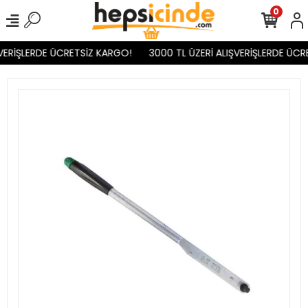
0
VERİŞLERDE ÜCRETSİZ KARGO!
3000 TL ÜZERİ ALIŞVERİŞLERDE ÜCR