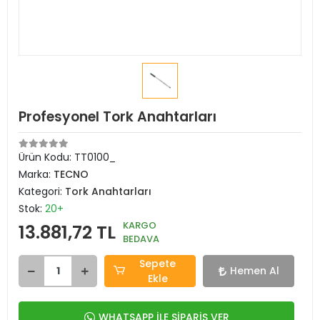
Profesyonel Tork Anahtarları
Ürün Kodu:
TT0100_
Marka:
TECNO
Kategori:
Tork Anahtarları
Stok:
20+
KARGO
13.881,72 TL
BEDAVA
Sepete
Hemen Al
Ekle
WHATSAPP İLE SİPARİŞ VER