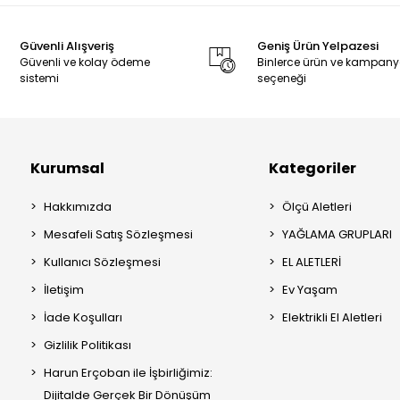
Güvenli Alışveriş
Geniş Ürün Yelpazesi
Güvenli ve kolay ödeme
Binlerce ürün ve kampan
sistemi
seçeneği
Kurumsal
Kategoriler
Hakkımızda
Ölçü Aletleri
Mesafeli Satış Sözleşmesi
YAĞLAMA GRUPLARI
Kullanıcı Sözleşmesi
EL ALETLERİ
İletişim
Ev Yaşam
İade Koşulları
Elektrikli El Aletleri
Gizlilik Politikası
Harun Erçoban ile İşbirliğimiz:
Dijitalde Gerçek Bir Dönüşüm