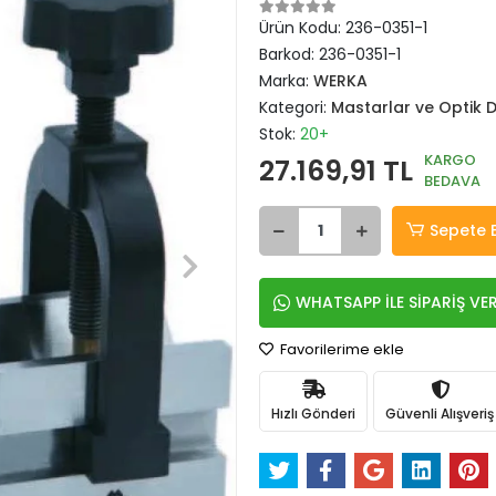
Ürün Kodu:
236-0351-1
Barkod:
236-0351-1
Marka:
WERKA
Kategori:
Mastarlar ve Optik 
Stok:
20+
KARGO
27.169,91 TL
BEDAVA
Sepete 
WHATSAPP İLE SİPARİŞ VE
Favorilerime ekle
Hızlı Gönderi
Güvenli Alışveriş