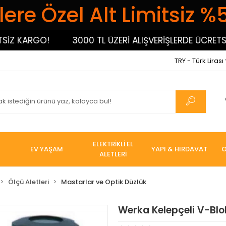
ere Özel Alt Limitsiz %
 KARGO!
3000 TL ÜZERİ ALIŞVERİŞLERDE ÜCRETSİZ 
TRY - Türk Lirası
ELEKTRİKLİ EL
EV YAŞAM
YAPI & HIRDAVAT
O
ALETLERİ
Ölçü Aletleri
Mastarlar ve Optik Düzlük
Werka Kelepçeli V-Blok