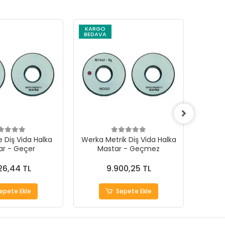
KARGO
KARG
BEDAVA
BEDAV
e Diş Vida Halka
Werka Metrik Diş Vida Halka
Werka 
ar - Geçer
Mastar - Geçmez
26,44 TL
9.900,25 TL
epete Ekle
Sepete Ekle