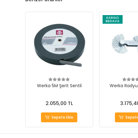
KARGO
BEDAVA
Werka 5M Şerit Sentil
Werka Radyus
2.055,00 TL
3.175,4
Sepete Ekle
Sepete