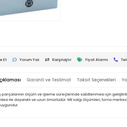
e Et
Yorum Yaz
Karşılaştır
Fiyat Alarmı
Tel
çıklaması
Garanti ve Teslimat
Taksit Seçenekleri
Yo
ş parçalarının ölçüm ve işleme süreçlerinde sabitlenmesi için geliştirilm
vdesi ile dayanıklı ve uzun ömürlüdür. Mil salgı ölçümleri, torna merk
 uygundur.