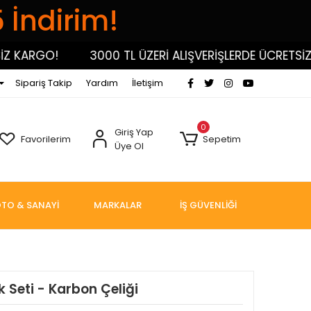
5 İndirim!
KARGO!
3000 TL ÜZERİ ALIŞVERİŞLERDE ÜCRETSİZ KA
Sipariş Takip
Yardım
İletişim
0
Giriş Yap
Favorilerim
Sepetim
Üye Ol
TO & SANAYİ
MARKALAR
İŞ GÜVENLİĞİ
 Seti - Karbon Çeliği