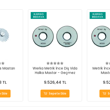
KARGO
KARGO
BEDAVA
BEDAVA
 Mastarı
Werka Metrik İnce Diş Vida
Metrik İnc
Halka Mastar - Geçmez
Mast
8 TL
9.526,44 TL
9.5
 Ekle
Sepete Ekle
S