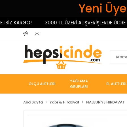
Yeni Üyel
İZ KARGO!
3000 TL ÜZERİ ALIŞVERİŞLERDE ÜCRETSİZ
YAĞLAMA
ÖLÇÜ ALETLERİ
EL ALETLERİ
GRUPLARI
Ana Sayfa
Yapı & Hırdavat
NALBURİYE HIRDAVAT