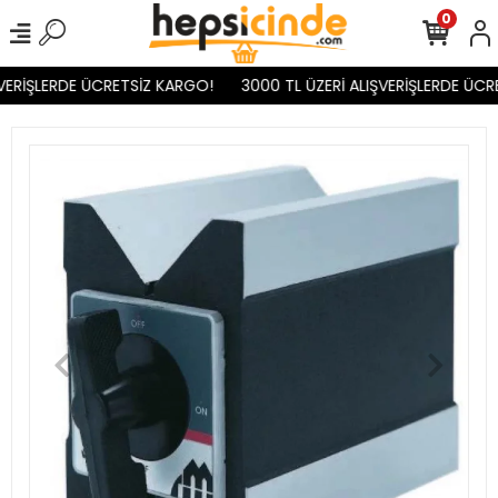
0
VERİŞLERDE ÜCRETSİZ KARGO!
3000 TL ÜZERİ ALIŞVERİŞLERDE ÜCR