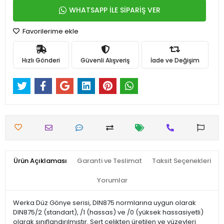
WHATSAPP İLE SİPARİŞ VER
Favorilerime ekle
Hızlı Gönderi
Güvenli Alışveriş
İade ve Değişim
Ürün Açıklaması
Garanti ve Teslimat
Taksit Seçenekleri
Yorumlar
Werka Düz Gönye serisi, DIN875 normlarına uygun olarak
DIN875/2 (standart), /1 (hassas) ve /0 (yüksek hassasiyetli)
olarak sınıflandırılmıştır. Sert çelikten üretilen ve yüzeyleri