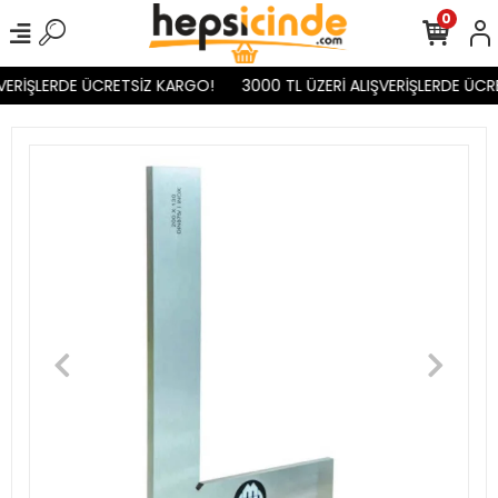
0
VERİŞLERDE ÜCRETSİZ KARGO!
3000 TL ÜZERİ ALIŞVERİŞLERDE ÜCR