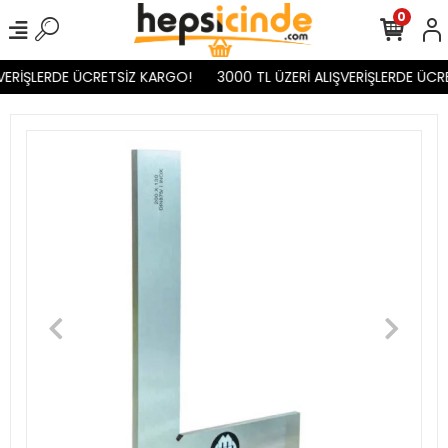
0
VERİŞLERDE ÜCRETSİZ KARGO!
3000 TL ÜZERİ ALIŞVERİŞLERDE ÜCR