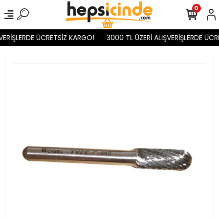
0
VERİŞLERDE ÜCRETSİZ KARGO!
3000 TL ÜZERİ ALIŞVERİŞLERDE ÜCR