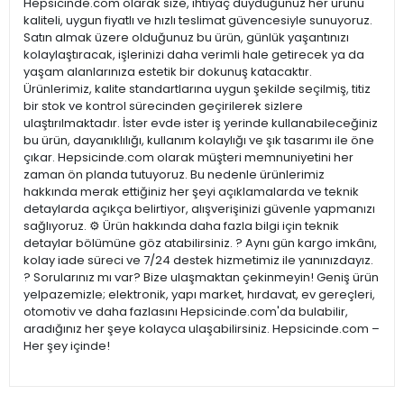
Hepsicinde.com olarak size, ihtiyaç duyduğunuz her ürünü
kaliteli, uygun fiyatlı ve hızlı teslimat güvencesiyle sunuyoruz.
Satın almak üzere olduğunuz bu ürün, günlük yaşantınızı
kolaylaştıracak, işlerinizi daha verimli hale getirecek ya da
yaşam alanlarınıza estetik bir dokunuş katacaktır.
Ürünlerimiz, kalite standartlarına uygun şekilde seçilmiş, titiz
bir stok ve kontrol sürecinden geçirilerek sizlere
ulaştırılmaktadır. İster evde ister iş yerinde kullanabileceğiniz
bu ürün, dayanıklılığı, kullanım kolaylığı ve şık tasarımı ile öne
çıkar. Hepsicinde.com olarak müşteri memnuniyetini her
zaman ön planda tutuyoruz. Bu nedenle ürünlerimiz
hakkında merak ettiğiniz her şeyi açıklamalarda ve teknik
detaylarda açıkça belirtiyor, alışverişinizi güvenle yapmanızı
sağlıyoruz. ⚙️ Ürün hakkında daha fazla bilgi için teknik
detaylar bölümüne göz atabilirsiniz. ? Aynı gün kargo imkânı,
kolay iade süreci ve 7/24 destek hizmetimiz ile yanınızdayız.
? Sorularınız mı var? Bize ulaşmaktan çekinmeyin! Geniş ürün
yelpazemizle; elektronik, yapı market, hırdavat, ev gereçleri,
otomotiv ve daha fazlasını Hepsicinde.com'da bulabilir,
aradığınız her şeye kolayca ulaşabilirsiniz. Hepsicinde.com –
Her şey içinde!