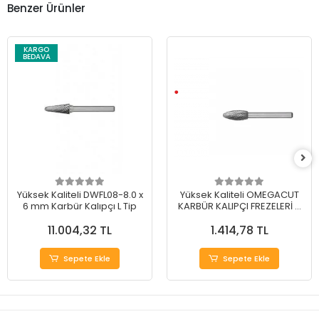
Benzer Ürünler
KARGO
BEDAVA
Yüksek Kaliteli DWFL08-8.0 x
Yüksek Kaliteli OMEGACUT
6 mm Karbür Kalıpçı L Tip
KARBÜR KALIPÇI FREZELERİ H
TİP 12 mm
11.004,32 TL
1.414,78 TL
Sepete Ekle
Sepete Ekle