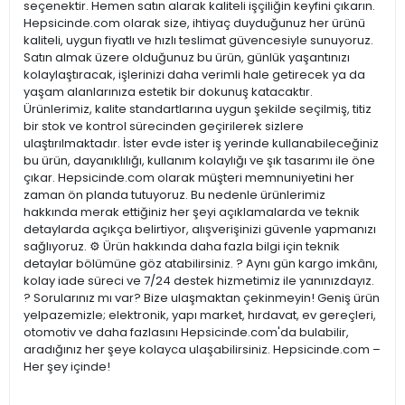
seçenektir. Hemen satın alarak kaliteli işçiliğin keyfini çıkarın.
Hepsicinde.com olarak size, ihtiyaç duyduğunuz her ürünü
kaliteli, uygun fiyatlı ve hızlı teslimat güvencesiyle sunuyoruz.
Satın almak üzere olduğunuz bu ürün, günlük yaşantınızı
kolaylaştıracak, işlerinizi daha verimli hale getirecek ya da
yaşam alanlarınıza estetik bir dokunuş katacaktır.
Ürünlerimiz, kalite standartlarına uygun şekilde seçilmiş, titiz
bir stok ve kontrol sürecinden geçirilerek sizlere
ulaştırılmaktadır. İster evde ister iş yerinde kullanabileceğiniz
bu ürün, dayanıklılığı, kullanım kolaylığı ve şık tasarımı ile öne
çıkar. Hepsicinde.com olarak müşteri memnuniyetini her
zaman ön planda tutuyoruz. Bu nedenle ürünlerimiz
hakkında merak ettiğiniz her şeyi açıklamalarda ve teknik
detaylarda açıkça belirtiyor, alışverişinizi güvenle yapmanızı
sağlıyoruz. ⚙️ Ürün hakkında daha fazla bilgi için teknik
detaylar bölümüne göz atabilirsiniz. ? Aynı gün kargo imkânı,
kolay iade süreci ve 7/24 destek hizmetimiz ile yanınızdayız.
? Sorularınız mı var? Bize ulaşmaktan çekinmeyin! Geniş ürün
yelpazemizle; elektronik, yapı market, hırdavat, ev gereçleri,
otomotiv ve daha fazlasını Hepsicinde.com'da bulabilir,
aradığınız her şeye kolayca ulaşabilirsiniz. Hepsicinde.com –
Her şey içinde!