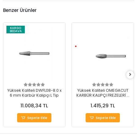
Benzer Ürünler
KARGO
BEDAVA
Yüksek Kaliteli DWFL08-8.0 x
Yüksek Kaliteli OMEGACUT
6 mm Karbür Kalıpçı L Tip
KARBÜR KALIPÇI FREZELERİ H
TİP 12 mm
11.008,34 TL
1.415,29 TL
Sepete Ekle
Sepete Ekle