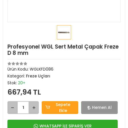
Profesyonel WGL Sert Metal Çapak Freze
D 8 mm
Ürün Kodu:
WGLKFD086
Kategori:
Freze Uçları
Stok:
20+
667,94 TL
Sepete
Hemen Al
Ekle
WHATSAPP İLE SİPARİŞ VER