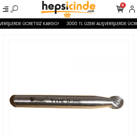
0
VERİŞLERDE ÜCRETSİZ KARGO!
3000 TL ÜZERİ ALIŞVERİŞLERDE ÜCR