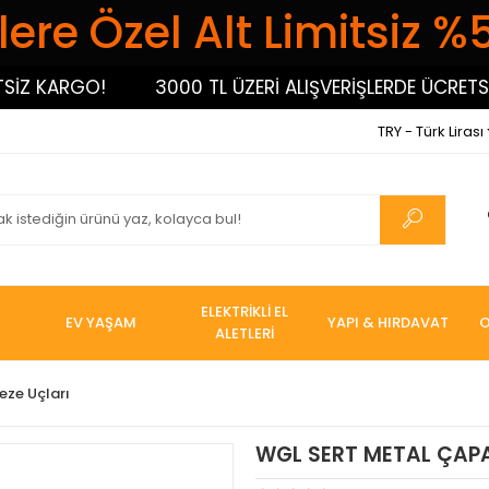
ere Özel Alt Limitsiz %
Z KARGO!
3000 TL ÜZERİ ALIŞVERİŞLERDE ÜCRETSİZ
TRY - Türk Lirası
ELEKTRİKLİ EL
EV YAŞAM
YAPI & HIRDAVAT
O
ALETLERİ
eze Uçları
WGL SERT METAL ÇAPA