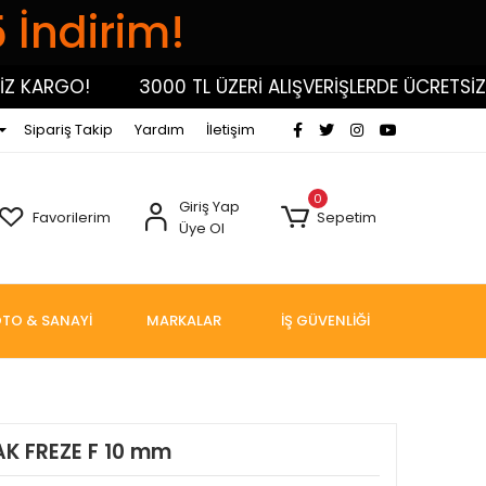
5 İndirim!
 KARGO!
3000 TL ÜZERİ ALIŞVERİŞLERDE ÜCRETSİZ K
Sipariş Takip
Yardım
İletişim
0
Giriş Yap
Favorilerim
Sepetim
Üye Ol
TO & SANAYİ
MARKALAR
İŞ GÜVENLİĞİ
K FREZE F 10 mm