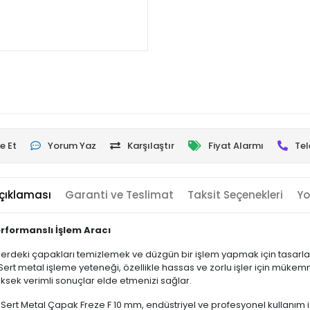
e Et
Yorum Yaz
Karşılaştır
Fiyat Alarmı
Tel
çıklaması
Garanti ve Teslimat
Taksit Seçenekleri
Yo
rformanslı İşlem Aracı
erdeki çapakları temizlemek ve düzgün bir işlem yapmak için tasarlanm
r. Sert metal işleme yeteneği, özellikle hassas ve zorlu işler için mü
üksek verimli sonuçlar elde etmenizi sağlar.
t Metal Çapak Freze F 10 mm, endüstriyel ve profesyonel kullanım için