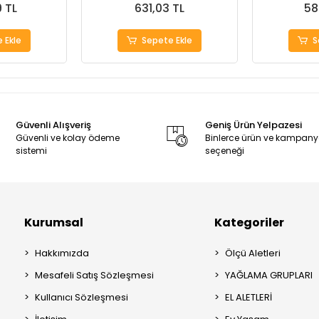
9 TL
631,03 TL
58
 Ekle
Sepete Ekle
S
Güvenli Alışveriş
Geniş Ürün Yelpazesi
Güvenli ve kolay ödeme
Binlerce ürün ve kampan
sistemi
seçeneği
Kurumsal
Kategoriler
Hakkımızda
Ölçü Aletleri
Mesafeli Satış Sözleşmesi
YAĞLAMA GRUPLARI
Kullanıcı Sözleşmesi
EL ALETLERİ