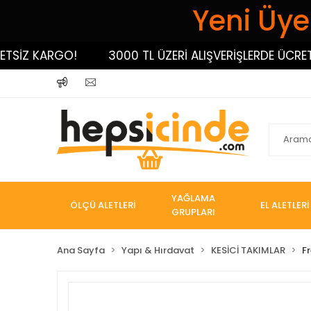
Yeni Üyel
SİZ KARGO!
3000 TL ÜZERİ ALIŞVERİŞLERDE ÜCRETSİ
YAĞLAMA
ÖLÇÜ ALETLERİ
EL ALETLERİ
GRUPLARI
Ana Sayfa
Yapı & Hırdavat
KESİCİ TAKIMLAR
Fr