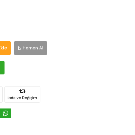
Ekle
Hemen Al
R
İade ve Değişim