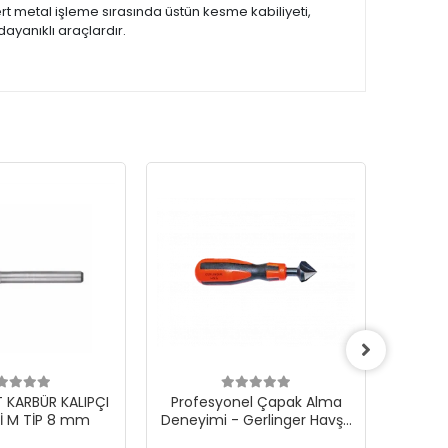
rt metal işleme sırasında üstün kesme kabiliyeti,
 dayanıklı araçlardır.
KARBÜR KALIPÇI
Profesyonel Çapak Alma
Gerling
Rİ M TİP 8 mm
Deneyimi - Gerlinger Havşa
Taş 
Freze