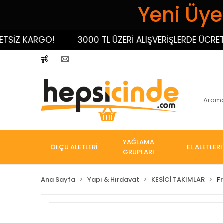
Yeni Üyel
İZ KARGO!
3000 TL ÜZERİ ALIŞVERİŞLERDE ÜCRETSİZ
YAĞLAMA
ÖLÇÜ ALETLERİ
EL ALETLERİ
GRUPLARI
Ana Sayfa
Yapı & Hırdavat
KESİCİ TAKIMLAR
Fr