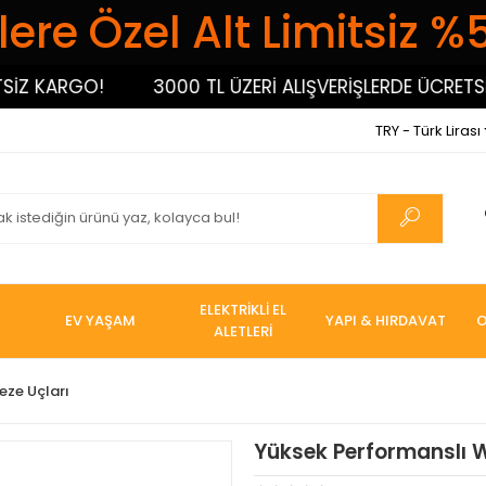
ere Özel Alt Limitsiz %
 KARGO!
3000 TL ÜZERİ ALIŞVERİŞLERDE ÜCRETSİZ 
TRY - Türk Lirası
ELEKTRİKLİ EL
EV YAŞAM
YAPI & HIRDAVAT
O
ALETLERİ
eze Uçları
Yüksek Performanslı 