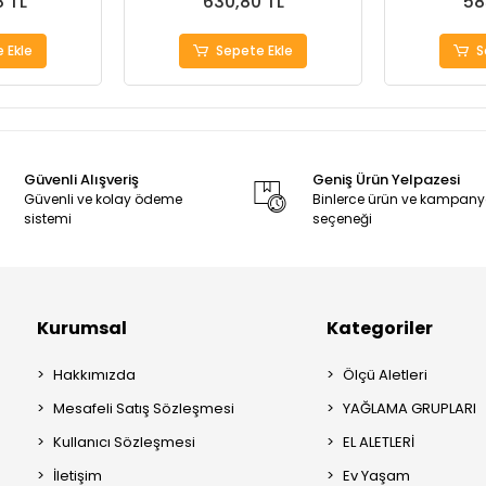
8 TL
630,80 TL
58
 Ekle
Sepete Ekle
S
Güvenli Alışveriş
Geniş Ürün Yelpazesi
Güvenli ve kolay ödeme
Binlerce ürün ve kampan
sistemi
seçeneği
Kurumsal
Kategoriler
Hakkımızda
Ölçü Aletleri
Mesafeli Satış Sözleşmesi
YAĞLAMA GRUPLARI
Kullanıcı Sözleşmesi
EL ALETLERİ
İletişim
Ev Yaşam