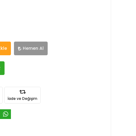
Ekle
Hemen Al
R
İade ve Değişim