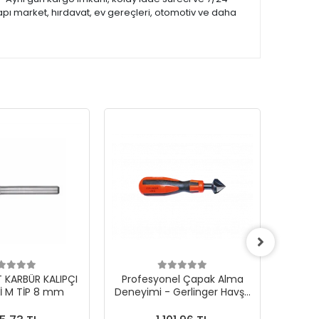
apı market, hırdavat, ev gereçleri, otomotiv ve daha
KARBÜR KALIPÇI
Profesyonel Çapak Alma
Gerling
Rİ M TİP 8 mm
Deneyimi - Gerlinger Havşa
Taş 
Freze