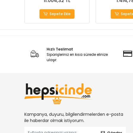
11.004,32 TL
1.414,7
Sepete Ekle
Sepete
Hızlı Teslimat
Siparişleriniz en kısa sürede elinize
ulaşır.
Kampanya, duyuru, bilgilendirmelerden e-posta
ile haberdar olmak istiyorum.
Gönder