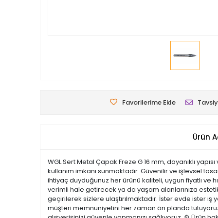
Favorilerime Ekle
Tavsiy
Ürün A
WGL Sert Metal Çapak Freze G 16 mm, dayanıklı yapısı v
kullanım imkanı sunmaktadır. Güvenilir ve işlevsel tasa
ihtiyaç duyduğunuz her ürünü kaliteli, uygun fiyatlı ve 
verimli hale getirecek ya da yaşam alanlarınıza estetik 
geçirilerek sizlere ulaştırılmaktadır. İster evde ister i
müşteri memnuniyetini her zaman ön planda tutuyoruz. 
alışverişinizi güvenle yapmanızı sağlıyoruz. ⚙️ Ürün ha