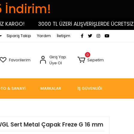
5 İndirim!
KARGO!
3000 TL ÜZERİ ALIŞVERİŞLERDE ÜCRETSİZ KA
Sipariş Takip
Yardım
İletişim
0
Giriş Yap
Favorilerim
Sepetim
Üye Ol
TO & SANAYİ
MARKALAR
İŞ GÜVENLİĞİ
WGL Sert Metal Çapak Freze G 16 mm