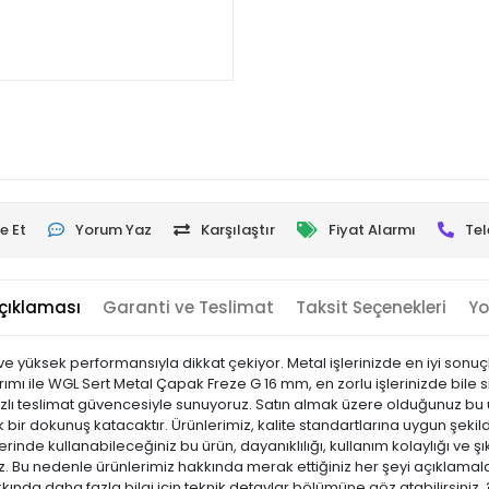
e Et
Yorum Yaz
Karşılaştır
Fiyat Alarmı
Tel
çıklaması
Garanti ve Teslimat
Taksit Seçenekleri
Yo
e yüksek performansıyla dikkat çekiyor. Metal işlerinizde en iyi sonu
rımı ile WGL Sert Metal Çapak Freze G 16 mm, en zorlu işlerinizde bile 
hızlı teslimat güvencesiyle sunuyoruz. Satın almak üzere olduğunuz bu ü
bir dokunuş katacaktır. Ürünlerimiz, kalite standartlarına uygun şekilde
ş yerinde kullanabileceğiniz bu ürün, dayanıklılığı, kullanım kolaylığı ve
Bu nedenle ürünlerimiz hakkında merak ettiğiniz her şeyi açıklamalar
kkında daha fazla bilgi için teknik detaylar bölümüne göz atabilirsiniz.