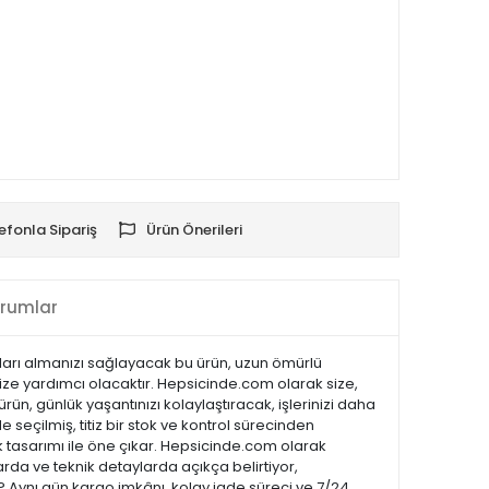
efonla Sipariş
Ürün Önerileri
rumlar
çları almanızı sağlayacak bu ürün, uzun ömürlü
size yardımcı olacaktır. Hepsicinde.com olarak size,
rün, günlük yaşantınızı kolaylaştıracak, işlerinizi daha
 seçilmiş, titiz bir stok ve kontrol sürecinden
 şık tasarımı ile öne çıkar. Hepsicinde.com olarak
da ve teknik detaylarda açıkça belirtiyor,
 ? Aynı gün kargo imkânı, kolay iade süreci ve 7/24