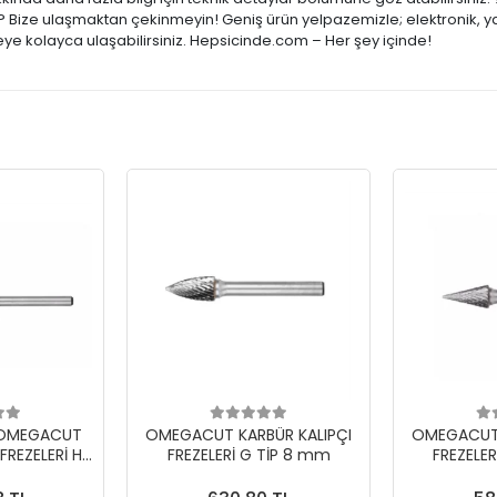
ar? Bize ulaşmaktan çekinmeyin! Geniş ürün yelpazemizle; elektronik, y
şeye kolayca ulaşabilirsiniz. Hepsicinde.com – Her şey içinde!
i OMEGACUT
OMEGACUT KARBÜR KALIPÇI
OMEGACUT 
FREZELERİ H
FREZELERİ G TİP 8 mm
FREZELE
 mm