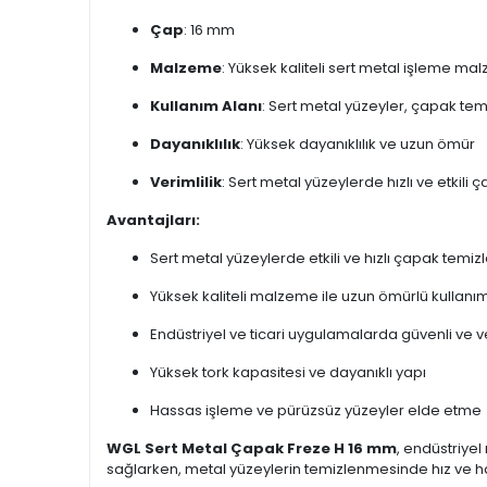
Çap
: 16 mm
Malzeme
: Yüksek kaliteli sert metal işleme ma
Kullanım Alanı
: Sert metal yüzeyler, çapak te
Dayanıklılık
: Yüksek dayanıklılık ve uzun ömür
Verimlilik
: Sert metal yüzeylerde hızlı ve etkil
Avantajları:
Sert metal yüzeylerde etkili ve hızlı çapak temi
Yüksek kaliteli malzeme ile uzun ömürlü kullanı
Endüstriyel ve ticari uygulamalarda güvenli ve v
Yüksek tork kapasitesi ve dayanıklı yapı
Hassas işleme ve pürüzsüz yüzeyler elde etme
WGL Sert Metal Çapak Freze H 16 mm
, endüstriye
sağlarken, metal yüzeylerin temizlenmesinde hız ve ha