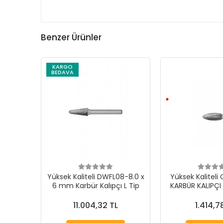
Benzer Ürünler
KARGO
BEDAVA
Yüksek Kaliteli DWFL08-8.0 x
Yüksek Kalitel
6 mm Karbür Kalıpçı L Tip
KARBÜR KALIPÇI 
TİP 12
11.004,32 TL
1.414,7