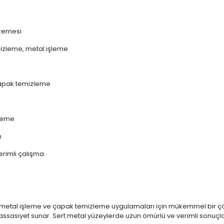
lzemesi
mizleme, metal işleme
i çapak temizleme
zleme
m
erimli çalışma
l metal işleme ve çapak temizleme uygulamaları için mükemmel bir ç
ssasiyet sunar. Sert metal yüzeylerde uzun ömürlü ve verimli sonuçlar