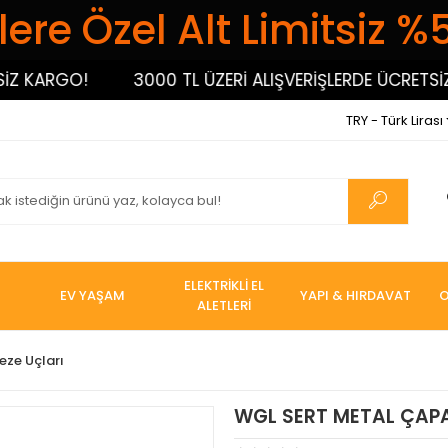
ere Özel Alt Limitsiz %
KARGO!
3000 TL ÜZERİ ALIŞVERİŞLERDE ÜCRETSİZ KA
TRY - Türk Lirası
ELEKTRİKLİ EL
EV YAŞAM
YAPI & HIRDAVAT
O
ALETLERİ
eze Uçları
WGL SERT METAL ÇAPA