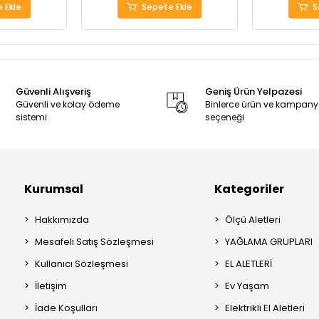
 Ekle
Sepete Ekle
S
Güvenli Alışveriş
Geniş Ürün Yelpazesi
Güvenli ve kolay ödeme
Binlerce ürün ve kampan
sistemi
seçeneği
Kurumsal
Kategoriler
Hakkımızda
Ölçü Aletleri
Mesafeli Satış Sözleşmesi
YAĞLAMA GRUPLARI
Kullanıcı Sözleşmesi
EL ALETLERİ
İletişim
Ev Yaşam
İade Koşulları
Elektrikli El Aletleri