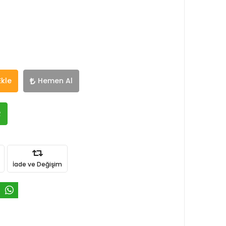
Ekle
Hemen Al
R
İade ve Değişim