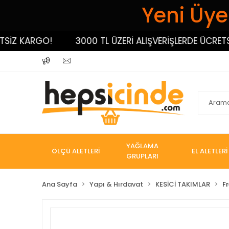
Yeni Üyel
 KARGO!
3000 TL ÜZERİ ALIŞVERİŞLERDE ÜCRETSİZ 
YAĞLAMA
ÖLÇÜ ALETLERİ
EL ALETLERİ
GRUPLARI
Ana Sayfa
Yapı & Hırdavat
KESİCİ TAKIMLAR
Fr