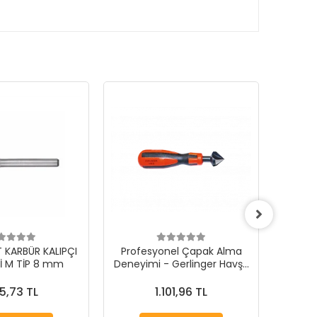
KARBÜR KALIPÇI
Profesyonel Çapak Alma
Gerling
Rİ M TİP 8 mm
Deneyimi - Gerlinger Havşa
Taş 
Freze
5,73 TL
1.101,96 TL