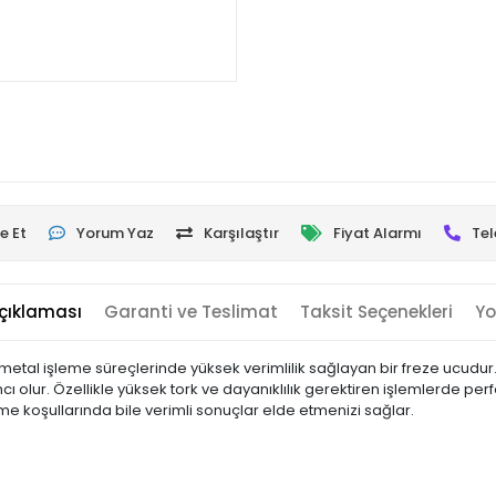
e Et
Yorum Yaz
Karşılaştır
Fiyat Alarmı
Tel
çıklaması
Garanti ve Teslimat
Taksit Seçenekleri
Yo
 metal işleme süreçlerinde yüksek verimlilik sağlayan bir freze ucudur
 olur. Özellikle yüksek tork ve dayanıklılık gerektiren işlemlerde per
me koşullarında bile verimli sonuçlar elde etmenizi sağlar.