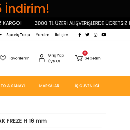
5 İndirim!
RGO!
3000 TL ÜZERİ ALIŞVERİŞLERDE ÜCRETSİZ KAR
Sipariş Takip
Yardım
İletişim
0
Giriş Yap
Favorilerim
Sepetim
Üye Ol
TO & SANAYİ
MARKALAR
İŞ GÜVENLİĞİ
K FREZE H 16 mm