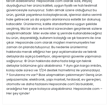
tercih edebilirsiniz. Hepsicinde.com olarak size, ihtiyaç
duyduğunuz her ürünü kaliteli, uygun fiyatlı ve hızlı teslimat
güvencesiyle sunuyoruz. Satın almak üzere olduğunuz bu
ürün, günlük yaşantınızı kolaylaştıracak, işlerinizi daha verimli
hale getirecek ya da yaşam alanlarınıza estetik bir dokunuş
katacaktır. Ürünlerimiz, kalite standartlarına uygun şekilde
seçilmiş, titiz bir stok ve kontrol sürecinden geçirilerek sizlere
ulaştırılmaktadır. İster evde ister iş yerinde kullanabileceğiniz
bu ürün, dayanıklılığı, kullanım kolaylığı ve şık tasarımı ile öne
çıkar. Hepsicinde.com olarak müşteri memnuniyetini her
zaman ön planda tutuyoruz. Bu nedenle ürünlerimiz
hakkında merak ettiğiniz her şeyi açıklamalarda ve teknik
detaylarda açıkça belirtiyor, alışverişinizi güvenle yapmanızı
sağlıyoruz. ⚙️ Ürün hakkında daha fazla bilgi için teknik
detaylar bölümüne göz atabilirsiniz. ? Aynı gün kargo imkânı,
kolay iade süreci ve 7/24 destek hizmetimiz ile yanınızdayız.
? Sorularınız mı var? Bize ulaşmaktan çekinmeyin! Geniş ürün
yelpazemizle; elektronik, yapı market, hırdavat, ev gereçleri,
otomotiv ve daha fazlasını Hepsicinde.com'da bulabilir,
aradığınız her şeye kolayca ulaşabilirsiniz. Hepsicinde.com –
Her şey içinde!