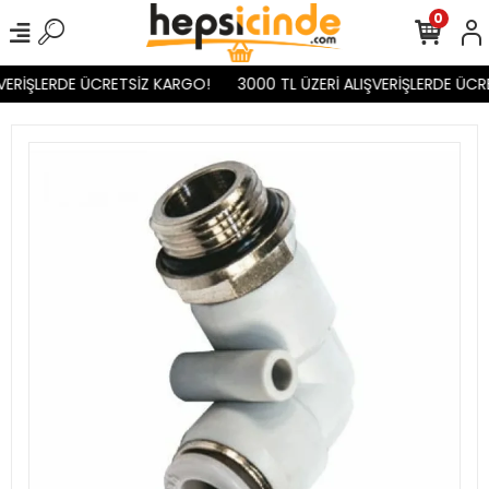
0
VERİŞLERDE ÜCRETSİZ KARGO!
3000 TL ÜZERİ ALIŞVERİŞLERDE ÜCR