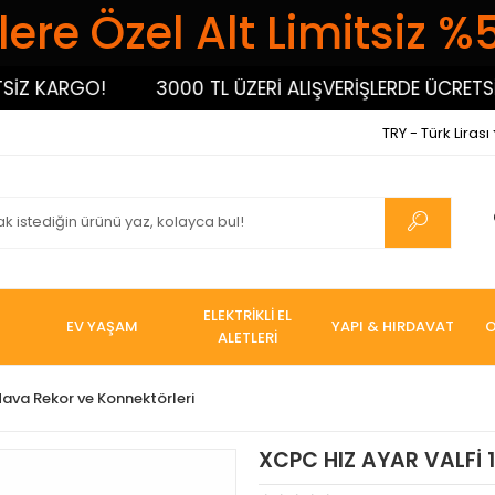
ere Özel Alt Limitsiz %
Z KARGO!
3000 TL ÜZERİ ALIŞVERİŞLERDE ÜCRETSİZ
TRY - Türk Lirası
ELEKTRİKLİ EL
EV YAŞAM
YAPI & HIRDAVAT
O
ALETLERİ
ava Rekor ve Konnektörleri
XCPC HIZ AYAR VALFİ