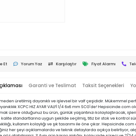
e Et
Yorum Yaz
Karşılaştır
Fiyat Alarmı
Tel
çıklaması
Garanti ve Teslimat
Taksit Seçenekleri
Yo
eden üretilmiş dayanıklı ve işlevsel bir valf çeşididir. Mükemmel perfo
 dayanıklılık XCPC HIZ AYAR VALFİ 1/4 6x6 mm SCG'de! Hepsicinde.com ola
 almak üzere olduğunuz bu ürün, günlük yaşantınızı kolaylaştıracak, işl
kalite standartlarına uygun şekilde seçilmiş, titiz bir stok ve kontrol sü
ıklılığı, kullanım kolaylığı ve şık tasarımı ile öne çıkar. Hepsicinde
niz her şeyi açıklamalarda ve teknik detaylarda açıkça belirtiyor, alı
 göz atabilirsiniz. ? Aynı gün kargo imkânı, kolay iade süreci ve 7/24 d