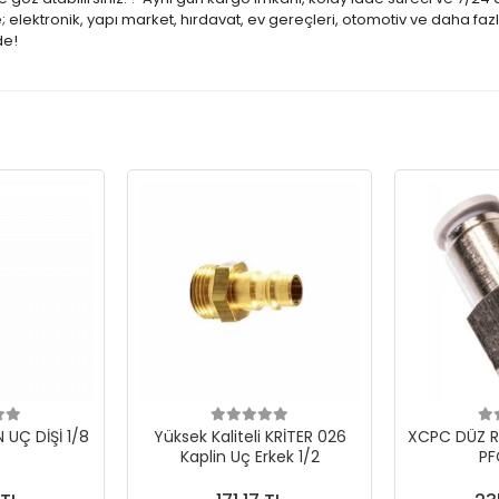
lektronik, yapı market, hırdavat, ev gereçleri, otomotiv ve daha fazl
de!
N UÇ DİŞİ 1/8
Yüksek Kaliteli KRİTER 026
XCPC DÜZ R
Kaplin Uç Erkek 1/2
PF