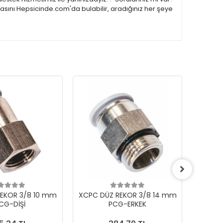
asını Hepsicinde.com'da bulabilir, aradığınız her şeye
EKOR 3/8 10 mm
XCPC DÜZ REKOR 3/8 14 mm
XCPC 
CG-DİŞİ
PCG-ERKEK