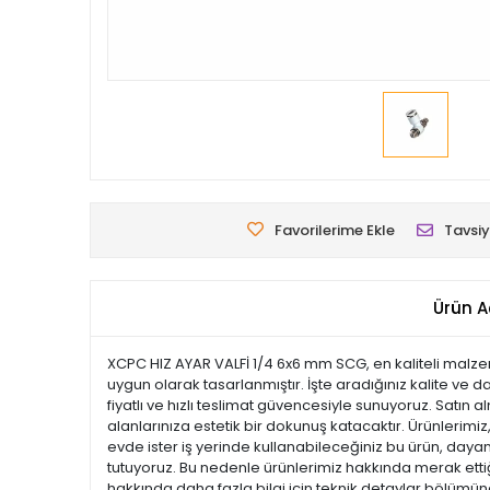
Favorilerime Ekle
Tavsiy
Ürün A
XCPC HIZ AYAR VALFİ 1/4 6x6 mm SCG, en kaliteli malzem
uygun olarak tasarlanmıştır. İşte aradığınız kalite ve
fiyatlı ve hızlı teslimat güvencesiyle sunuyoruz. Satın
alanlarınıza estetik bir dokunuş katacaktır. Ürünlerimiz, 
evde ister iş yerinde kullanabileceğiniz bu ürün, dayan
tutuyoruz. Bu nedenle ürünlerimiz hakkında merak ettiği
hakkında daha fazla bilgi için teknik detaylar bölümüne