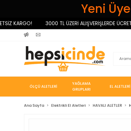
Yeni Üyel
SİZ KARGO!
3000 TL ÜZERİ ALIŞVERİŞLERDE ÜCRETSİ
YAĞLAMA
ÖLÇÜ ALETLERİ
EL ALETLERİ
GRUPLARI
Ana Sayfa
Elektrikli El Aletleri
HAVALI ALETLER
H