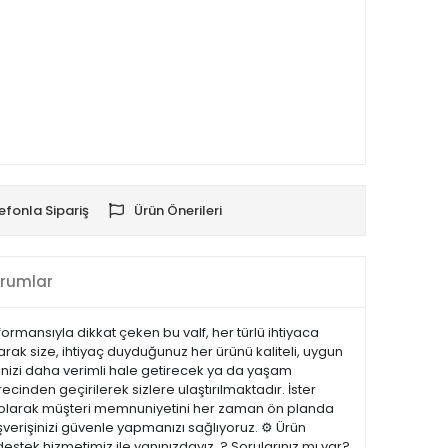
efonla Sipariş
Ürün Önerileri
rumlar
rmansıyla dikkat çeken bu valf, her türlü ihtiyaca
rak size, ihtiyaç duyduğunuz her ürünü kaliteli, uygun
erinizi daha verimli hale getirecek ya da yaşam
recinden geçirilerek sizlere ulaştırılmaktadır. İster
.com olarak müşteri memnuniyetini her zaman ön planda
şverişinizi güvenle yapmanızı sağlıyoruz. ⚙️ Ürün
estek hizmetimiz ile yanınızdayız. ? Sorularınız mı var?