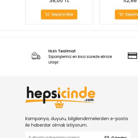
38,00 TL
112,66
Sepete Ekle
Sepete
Hızlı Teslimat
Siparişleriniz en kısa sürede elinize
ulaşır.
Kampanya, duyuru, bilgilendirmelerden e-posta
ile haberdar olmak istiyorum.
Gönder