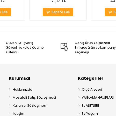
 TL
171,17 TL
23
 Ekle
Sepete Ekle
S
Güvenli Alışveriş
Geniş Ürün Yelpazesi
Güvenli ve kolay ödeme
Binlerce ürün ve kampan
sistemi
seçeneği
Kurumsal
Kategoriler
Hakkımızda
Ölçü Aletleri
Mesafeli Satış Sözleşmesi
YAĞLAMA GRUPLARI
Kullanıcı Sözleşmesi
EL ALETLERİ
İletişim
Ev Yaşam