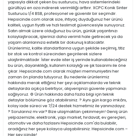
yapısıyla dikkat çeken bu susturucu, hava sistemlerindeki
gürültüyü en aza indirerek verimliliği arttırır. XCPC Konik Sinter
Susturucu 1/4 BSB, profesyonel ve güvenilir bir seçimdir.
Hepsicinde.com olarak size, ihtiyaç duyduğunuz her ürünü
kaliteli, uygun fiyatlı ve hızlı teslimat güvencesiyle sunuyoruz.
Satın almak üzere olduğunuz bu ürün, günlük yaşantınızı
kolaylaştıracak, işlerinizi daha verimli hale getirecek ya da
yaşam alanlarınıza estetik bir dokunuş katacaktır.
Ürünlerimiz, kalite standartlarına uygun şekilde seçilmiş, titiz
bir stok ve kontrol sürecinden geçirilerek sizlere
ulaştırılmaktadır. İster evde ister iş yerinde kullanabileceğiniz
bu ürün, dayanıklılığı, kullanım kolaylığı ve şık tasarımı ile öne
çıkar. Hepsicinde.com olarak müşteri memnuniyetini her
zaman ön planda tutuyoruz. Bu nedenle ürünlerimiz
hakkında merak ettiğiniz her şeyi açıklamalarda ve teknik
detaylarda açıkça belirtiyor, alışverişinizi güvenle yapmanızı
sağlıyoruz. ⚙️ Ürün hakkında daha fazla bilgi için teknik
detaylar bölümüne göz atabilirsiniz. ? Aynı gün kargo imkânı,
kolay iade süreci ve 7/24 destek hizmetimiz ile yanınızdayız.
? Sorularınız mı var? Bize ulaşmaktan çekinmeyin! Geniş ürün
yelpazemizle; elektronik, yapı market, hırdavat, ev gereçleri,
otomotiv ve daha fazlasını Hepsicinde.com'da bulabilir,
aradığınız her şeye kolayca ulaşabilirsiniz. Hepsicinde.com –
Her şey içinde!