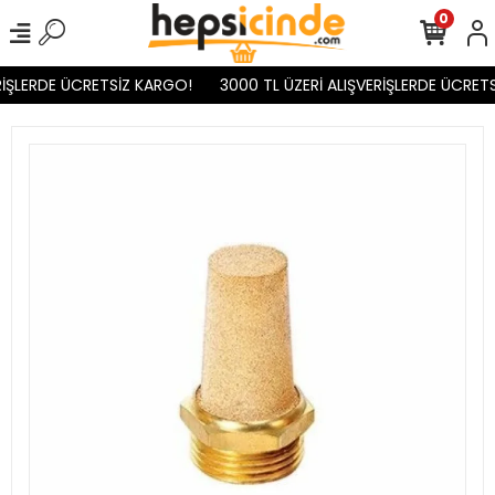
0
RİŞLERDE ÜCRETSİZ KARGO!
3000 TL ÜZERİ ALIŞVERİŞLERDE ÜCRETS