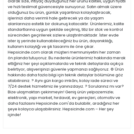
olarak size, ihtiyaç duyduğunuz her ürünü kaliteli, uygun fiyatlı
ve hızlı teslimat güvencesiyle sunuyoruz. Satın almak üzere
olduğunuz bu ürün, günlük yaşantınızı kolaylaştıracak,
işlerinizi daha verimli hale getirecek ya da yaşam
alanlarınıza estetik bir dokunuş katacaktır. Ürünlerimiz, kalite
standartlarına uygun şekilde seçilmiş, titiz bir stok ve kontrol
sürecinden geçirilerek sizlere ulaştırılmaktadır. İster evde
ister iş yerinde kullanabileceğiniz bu ürün, dayanıklılığı,
kullanım kolaylığı ve şık tasarımı ile öne çıkar.
Hepsicinde.com olarak müşteri memnuniyetini her zaman
ön planda tutuyoruz. Bu nedenle ürünlerimiz hakkında merak
ettiğiniz her şeyi açıklamalarda ve teknik detaylarda açıkça
belirtiyor, alışverişinizi güvenle yapmanızı sağlıyoruz. ⚙️ Ürün
hakkında daha fazla bilgi için teknik detaylar bölümüne göz
atabilirsiniz. ? Aynı gün kargo imkânı, kolay iade süreci ve
7/24 destek hizmetimiz ile yanınızdayız. ? Sorularınız mı var?
Bize ulaşmaktan çekinmeyin! Geniş ürün yelpazemizle;
elektronik, yapı market, hırdavat, ev gereçleri, otomotiv ve
daha fazlasını Hepsicinde.com'da bulabilir, aradığınız her
şeye kolayca ulaşabilirsiniz. Hepsicinde.com – Her şey
içinde!