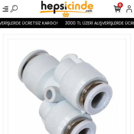
0
VERİŞLERDE ÜCRETSİZ KARGO!
3000 TL ÜZERİ ALIŞVERİŞLERDE ÜCR