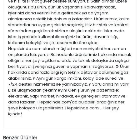
ve hızlı teslimat güvencesiyle sunuyoruz. Satın almak üzere
olduğunuz bu ürün, günlük yaşantınızı kolaylaştıracak,
işlerinizi daha verimli hale getirecek ya da yaşam
alanlarınıza estetik bir dokunuş katacaktır. Ürünlerimiz, kalite
standartlarına uygun şekilde seçilmiş, titiz bir stok ve kontrol
sürecinden geçirilerek sizlere ulaştırılmaktadır. İster evde
ister iş yerinde kullanabileceğiniz bu ürün, dayanıklılığı,
kullanım kolaylığı ve şık tasarımı ile öne çıkar.
Hepsicinde.com olarak müşteri memnuniyetini her zaman
ön planda tutuyoruz. Bu nedenle ürünlerimiz hakkında merak
ettiğiniz her şeyi açıklamalarda ve teknik detaylarda açıkça
belirtiyor, alışverişinizi güvenle yapmanızı sağlıyoruz. ⚙️ Ürün
hakkında daha fazla bilgi için teknik detaylar bölümüne göz
atabilirsiniz. ? Aynı gün kargo imkânı, kolay iade süreci ve
7/24 destek hizmetimiz ile yanınızdayız. ? Sorularınız mı var?
Bize ulaşmaktan çekinmeyin! Geniş ürün yelpazemizle;
elektronik, yapı market, hırdavat, ev gereçleri, otomotiv ve
daha fazlasını Hepsicinde.com'da bulabilir, aradığınız her
şeye kolayca ulaşabilirsiniz. Hepsicinde.com – Her şey
içinde!
Benzer Ürünler