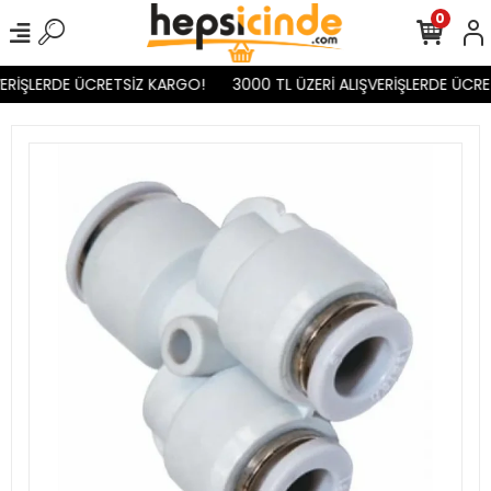
0
ERİŞLERDE ÜCRETSİZ KARGO!
3000 TL ÜZERİ ALIŞVERİŞLERDE ÜCRE