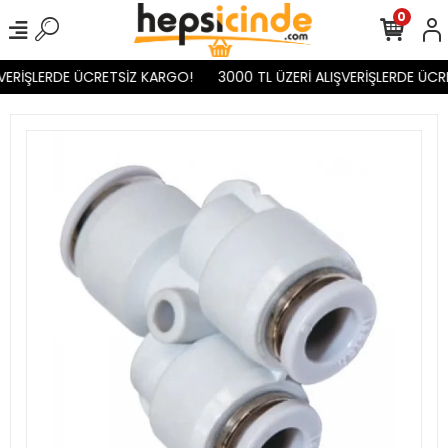
0
VERİŞLERDE ÜCRETSİZ KARGO!
3000 TL ÜZERİ ALIŞVERİŞLERDE ÜCR