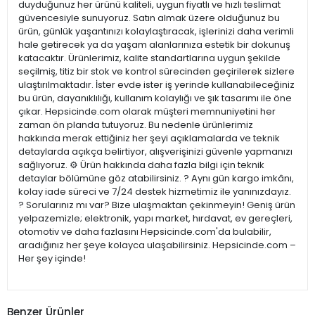
duyduğunuz her ürünü kaliteli, uygun fiyatlı ve hızlı teslimat
güvencesiyle sunuyoruz. Satın almak üzere olduğunuz bu
ürün, günlük yaşantınızı kolaylaştıracak, işlerinizi daha verimli
hale getirecek ya da yaşam alanlarınıza estetik bir dokunuş
katacaktır. Ürünlerimiz, kalite standartlarına uygun şekilde
seçilmiş, titiz bir stok ve kontrol sürecinden geçirilerek sizlere
ulaştırılmaktadır. İster evde ister iş yerinde kullanabileceğiniz
bu ürün, dayanıklılığı, kullanım kolaylığı ve şık tasarımı ile öne
çıkar. Hepsicinde.com olarak müşteri memnuniyetini her
zaman ön planda tutuyoruz. Bu nedenle ürünlerimiz
hakkında merak ettiğiniz her şeyi açıklamalarda ve teknik
detaylarda açıkça belirtiyor, alışverişinizi güvenle yapmanızı
sağlıyoruz. ⚙️ Ürün hakkında daha fazla bilgi için teknik
detaylar bölümüne göz atabilirsiniz. ? Aynı gün kargo imkânı,
kolay iade süreci ve 7/24 destek hizmetimiz ile yanınızdayız.
? Sorularınız mı var? Bize ulaşmaktan çekinmeyin! Geniş ürün
yelpazemizle; elektronik, yapı market, hırdavat, ev gereçleri,
otomotiv ve daha fazlasını Hepsicinde.com'da bulabilir,
aradığınız her şeye kolayca ulaşabilirsiniz. Hepsicinde.com –
Her şey içinde!
Benzer Ürünler