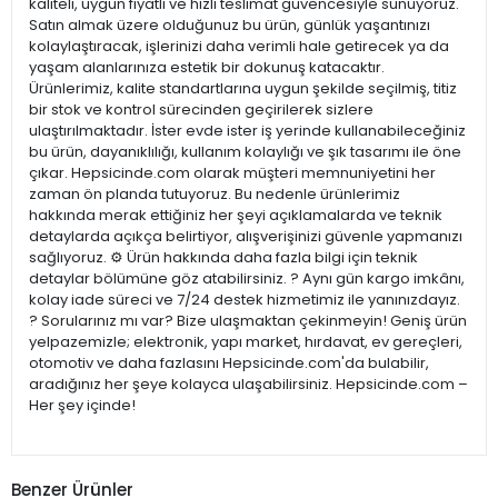
kaliteli, uygun fiyatlı ve hızlı teslimat güvencesiyle sunuyoruz.
Satın almak üzere olduğunuz bu ürün, günlük yaşantınızı
kolaylaştıracak, işlerinizi daha verimli hale getirecek ya da
yaşam alanlarınıza estetik bir dokunuş katacaktır.
Ürünlerimiz, kalite standartlarına uygun şekilde seçilmiş, titiz
bir stok ve kontrol sürecinden geçirilerek sizlere
ulaştırılmaktadır. İster evde ister iş yerinde kullanabileceğiniz
bu ürün, dayanıklılığı, kullanım kolaylığı ve şık tasarımı ile öne
çıkar. Hepsicinde.com olarak müşteri memnuniyetini her
zaman ön planda tutuyoruz. Bu nedenle ürünlerimiz
hakkında merak ettiğiniz her şeyi açıklamalarda ve teknik
detaylarda açıkça belirtiyor, alışverişinizi güvenle yapmanızı
sağlıyoruz. ⚙️ Ürün hakkında daha fazla bilgi için teknik
detaylar bölümüne göz atabilirsiniz. ? Aynı gün kargo imkânı,
kolay iade süreci ve 7/24 destek hizmetimiz ile yanınızdayız.
? Sorularınız mı var? Bize ulaşmaktan çekinmeyin! Geniş ürün
yelpazemizle; elektronik, yapı market, hırdavat, ev gereçleri,
otomotiv ve daha fazlasını Hepsicinde.com'da bulabilir,
aradığınız her şeye kolayca ulaşabilirsiniz. Hepsicinde.com –
Her şey içinde!
Benzer Ürünler