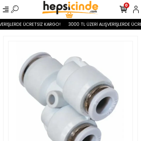
0
VERİŞLERDE ÜCRETSİZ KARGO!
3000 TL ÜZERİ ALIŞVERİŞLERDE ÜCR