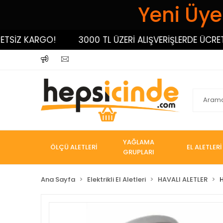
Yeni Üyel
İZ KARGO!
3000 TL ÜZERİ ALIŞVERİŞLERDE ÜCRETSİZ
YAĞLAMA
ÖLÇÜ ALETLERİ
EL ALETLERİ
GRUPLARI
Ana Sayfa
Elektrikli El Aletleri
HAVALI ALETLER
H