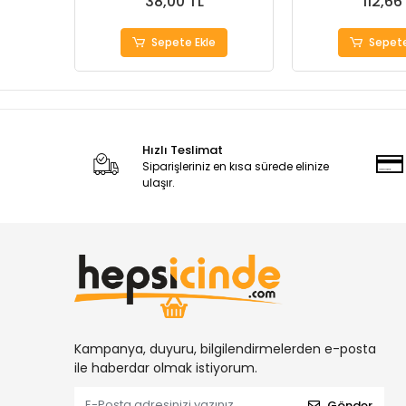
38,00 TL
112,66
Sepete Ekle
Sepete
Hızlı Teslimat
Siparişleriniz en kısa sürede elinize
ulaşır.
Kampanya, duyuru, bilgilendirmelerden e-posta
ile haberdar olmak istiyorum.
Gönder