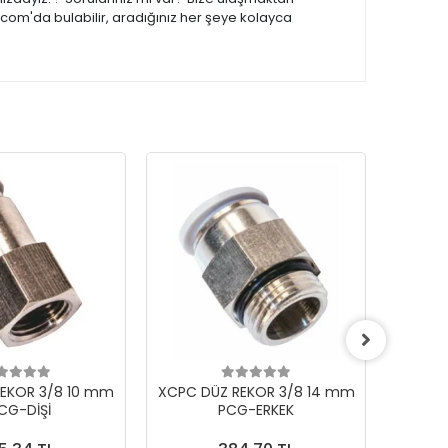
.com'da bulabilir, aradığınız her şeye kolayca
EKOR 3/8 10 mm
XCPC DÜZ REKOR 3/8 14 mm
XCPC 
CG-DİŞİ
PCG-ERKEK