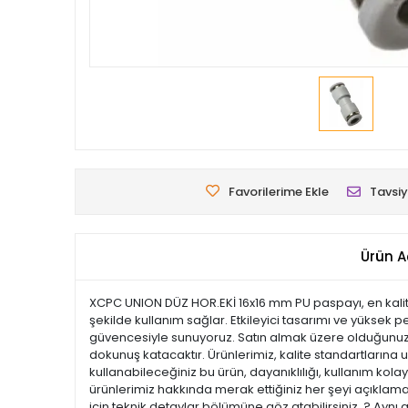
Favorilerime Ekle
Tavsiy
Ürün A
XCPC UNION DÜZ HOR.EKİ 16x16 mm PU paspayı, en kalitel
şekilde kullanım sağlar. Etkileyici tasarımı ve yüksek p
güvencesiyle sunuyoruz. Satın almak üzere olduğunuz bu
dokunuş katacaktır. Ürünlerimiz, kalite standartlarına uy
kullanabileceğiniz bu ürün, dayanıklılığı, kullanım ko
ürünlerimiz hakkında merak ettiğiniz her şeyi açıklamal
için teknik detaylar bölümüne göz atabilirsiniz. ? Aynı