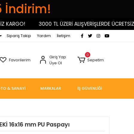
5 İndirim!
KARGO!
3000 TL ÜZERİ ALIŞVERİŞLERDE ÜCRETSİZ KA
Sipariş Takip
Yardım
İletişim
0
Giriş Yap
Favorilerim
Sepetim
Üye Ol
TO & SANAYİ
MARKALAR
İŞ GÜVENLİĞİ
Kİ 16x16 mm PU Paspayı