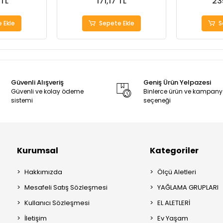
 TL
171,17 TL
23
 Ekle
Sepete Ekle
S
Güvenli Alışveriş
Geniş Ürün Yelpazesi
Güvenli ve kolay ödeme
Binlerce ürün ve kampan
sistemi
seçeneği
Kurumsal
Kategoriler
Hakkımızda
Ölçü Aletleri
Mesafeli Satış Sözleşmesi
YAĞLAMA GRUPLARI
Kullanıcı Sözleşmesi
EL ALETLERİ
İletişim
Ev Yaşam