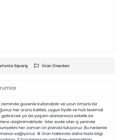
efonla Sipariş
Ürün Önerileri
rumlar
ü zeminde güvenle kullanabilir ve uzun ömürlü bir
uz her ürünü kaliteli, uygun fiyatlı ve hızlı teslimat
 getirecek ya da yaşam alanlarınıza estetik bir
lere ulaştırılmaktadır. İster evde ister iş yerinde
emnuniyetini her zaman ön planda tutuyoruz. Bu nedenle
manızı sağlıyoruz. ⚙️ Ürün hakkında daha fazla bilgi
nızdayız. ? Sorularınız mı var? Bize ulaşmaktan