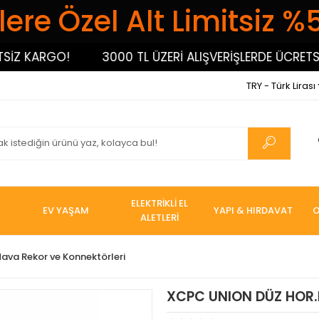
ere Özel Alt Limitsiz %
 KARGO!
3000 TL ÜZERİ ALIŞVERİŞLERDE ÜCRETSİZ 
TRY - Türk Lirası
ELEKTRİKLİ EL
EV YAŞAM
YAPI & HIRDAVAT
O
ALETLERİ
ava Rekor ve Konnektörleri
XCPC UNION DÜZ HOR.E