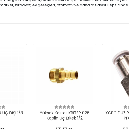
market, hırdavat, ev gereçleri, otomotiv ve daha fazlasını Hepsicinde
N UÇ DİŞİ 1/8
Yüksek Kaliteli KRİTER 026
XCPC DÜZ R
Kaplin Uç Erkek 1/2
PF