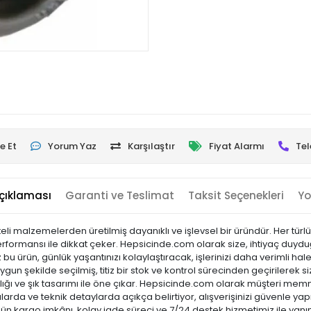
e Et
Yorum Yaz
Karşılaştır
Fiyat Alarmı
Tel
çıklaması
Garanti ve Teslimat
Taksit Seçenekleri
Yo
i malzemelerden üretilmiş dayanıklı ve işlevsel bir üründür. Her türl
erformansı ile dikkat çeker. Hepsicinde.com olarak size, ihtiyaç duyduğun
 ürün, günlük yaşantınızı kolaylaştıracak, işlerinizi daha verimli hale
gun şekilde seçilmiş, titiz bir stok ve kontrol sürecinden geçirilerek siz
laylığı ve şık tasarımı ile öne çıkar. Hepsicinde.com olarak müşteri m
arda ve teknik detaylarda açıkça belirtiyor, alışverişinizi güvenle yap
 gün kargo imkânı, kolay iade süreci ve 7/24 destek hizmetimiz ile yanı