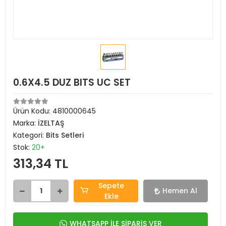
0.6X4.5 DUZ BITS UC SET
Ürün Kodu:
4810000645
Marka:
İZELTAŞ
Kategori:
Bits Setleri
Stok:
20+
313,34 TL
Sepete
Hemen Al
Ekle
WHATSAPP İLE SİPARİŞ VER