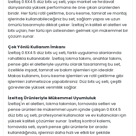
İzeltaş 0.6X4.5 düz bits uç seti, yapı market ve hırdavat
dünyasında yüksek performansı ile öne çıkan ürünlerden
biridir. Her türlü rotil çektirme, boru kesme, tamirat ve montaj
işlerinde kullanabileceğiniz bu set, sağlam yapısı ve uzun
ömürlü tasarımıyla dikkat çeker. İzeltaş'ın kaliteli el aletleri ve
bits uçları, her türlü işin üstesinden gelmek için mükemmel bir
çözüm sunar.
Çok Yönlü Kullanım İmkanı
İzeltaş 0.6X4.5 düz bits uç seti, farklı uygulama alanlarında
rahatlıkla kullanılabilir. İzeltaş lokma takımı, anahtar takımı,
pense gibi el aletleriyle uyumlu olarak tasarlanmış bu set,
özellikle inşaat, tamirat ve bakım işlemleri için idealdir.
Makas kullanımı, boru kesme işlemleri ve rotil çektirme gibi
işlemleri zahmetsizce yapabilirsiniz. Düz bits uç seti, çeşitli
görevlerde yüksek verimlilik sağlar.
İzeltaş Ürünleriyle Mükemmel Uyumluluk
İzeltaş'ın el aletleri, lokma takımları, tornavida setleri ve
pense ürünleri ile mükemmel uyum içinde çalışan 0.6X4.5
düz bits uç seti, profesyonel kullanıcılar ve ev kullanıcıları için
yüksek kaliteli çözümler sunar. İzeltaş kontrol kalemi,
tornavida seti, ayarlı pense gibi ürünlerle bir arada
kullanıldığında, işlerinizi daha hızlı ve etkili bir şekilde