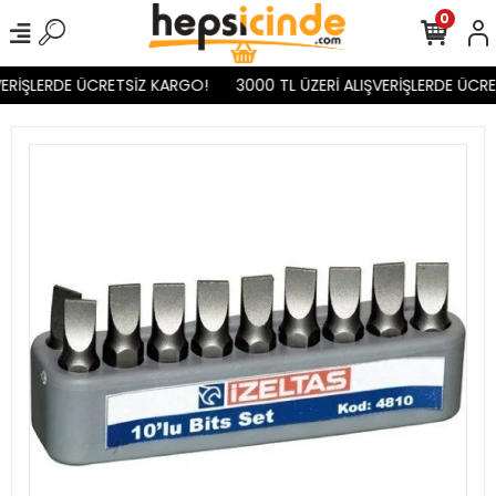
0
ERİŞLERDE ÜCRETSİZ KARGO!
3000 TL ÜZERİ ALIŞVERİŞLERDE ÜCRE