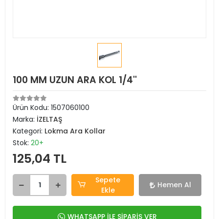
100 MM UZUN ARA KOL 1/4''
Ürün Kodu:
1507060100
Marka:
İZELTAŞ
Kategori:
Lokma Ara Kollar
Stok:
20+
125,04 TL
Sepete
Hemen Al
Ekle
WHATSAPP İLE SİPARİŞ VER