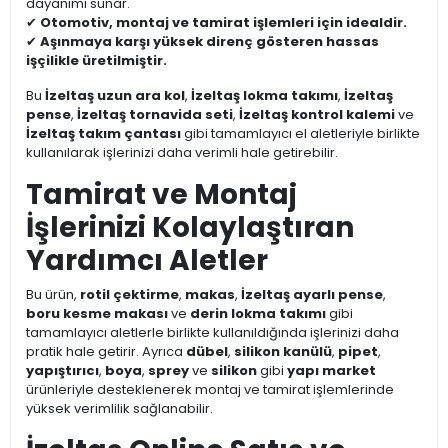
dayanımı sunar.
✔
Otomotiv, montaj ve tamirat işlemleri için idealdir.
✔
Aşınmaya karşı yüksek direnç gösteren hassas
işçilikle üretilmiştir.
Bu
İzeltaş uzun ara kol
,
İzeltaş lokma takımı
,
İzeltaş
pense
,
İzeltaş tornavida seti
,
İzeltaş kontrol kalemi
ve
İzeltaş takım çantası
gibi tamamlayıcı el aletleriyle birlikte
kullanılarak işlerinizi daha verimli hale getirebilir.
Tamirat ve Montaj
İşlerinizi Kolaylaştıran
Yardımcı Aletler
Bu ürün,
rotil çektirme
,
makas
,
İzeltaş ayarlı pense
,
boru kesme makası
ve
derin lokma takımı
gibi
tamamlayıcı aletlerle birlikte kullanıldığında işlerinizi daha
pratik hale getirir. Ayrıca
dübel
,
silikon kanülü
,
pipet
,
yapıştırıcı
,
boya
,
sprey
ve
silikon
gibi
yapı market
ürünleriyle desteklenerek montaj ve tamirat işlemlerinde
yüksek verimlilik sağlanabilir.