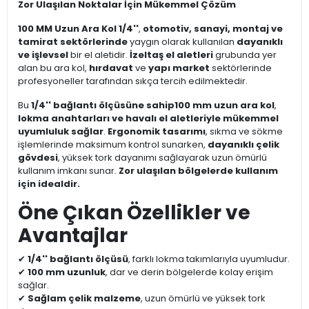
Zor Ulaşılan Noktalar İçin Mükemmel Çözüm
100 MM Uzun Ara Kol 1/4''
,
otomotiv, sanayi, montaj ve
tamirat sektörlerinde
yaygın olarak kullanılan
dayanıklı
ve işlevsel
bir el aletidir.
İzeltaş el aletleri
grubunda yer
alan bu ara kol,
hırdavat
ve
yapı market
sektörlerinde
profesyoneller tarafından sıkça tercih edilmektedir.
Bu
1/4'' bağlantı ölçüsüne sahip
100 mm uzun ara kol
,
lokma anahtarları ve havalı el aletleriyle mükemmel
uyumluluk sağlar
.
Ergonomik tasarımı
, sıkma ve sökme
işlemlerinde maksimum kontrol sunarken,
dayanıklı çelik
gövdesi
, yüksek tork dayanımı sağlayarak uzun ömürlü
kullanım imkanı sunar.
Zor ulaşılan bölgelerde kullanım
için idealdir.
Öne Çıkan Özellikler ve
Avantajlar
✔
1/4'' bağlantı ölçüsü
, farklı lokma takımlarıyla uyumludur.
✔
100 mm uzunluk
, dar ve derin bölgelerde kolay erişim
sağlar.
✔
Sağlam çelik malzeme
, uzun ömürlü ve yüksek tork