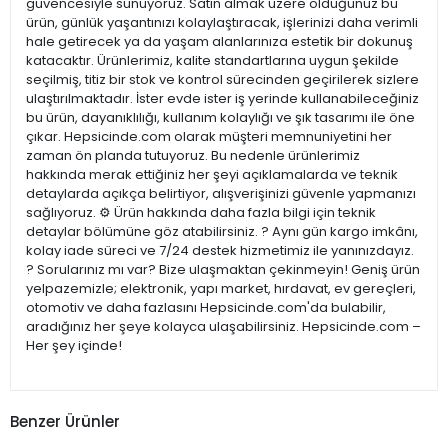
güvencesiyle sunuyoruz. Satın almak üzere olduğunuz bu
ürün, günlük yaşantınızı kolaylaştıracak, işlerinizi daha verimli
hale getirecek ya da yaşam alanlarınıza estetik bir dokunuş
katacaktır. Ürünlerimiz, kalite standartlarına uygun şekilde
seçilmiş, titiz bir stok ve kontrol sürecinden geçirilerek sizlere
ulaştırılmaktadır. İster evde ister iş yerinde kullanabileceğiniz
bu ürün, dayanıklılığı, kullanım kolaylığı ve şık tasarımı ile öne
çıkar. Hepsicinde.com olarak müşteri memnuniyetini her
zaman ön planda tutuyoruz. Bu nedenle ürünlerimiz
hakkında merak ettiğiniz her şeyi açıklamalarda ve teknik
detaylarda açıkça belirtiyor, alışverişinizi güvenle yapmanızı
sağlıyoruz. ⚙️ Ürün hakkında daha fazla bilgi için teknik
detaylar bölümüne göz atabilirsiniz. ? Aynı gün kargo imkânı,
kolay iade süreci ve 7/24 destek hizmetimiz ile yanınızdayız.
? Sorularınız mı var? Bize ulaşmaktan çekinmeyin! Geniş ürün
yelpazemizle; elektronik, yapı market, hırdavat, ev gereçleri,
otomotiv ve daha fazlasını Hepsicinde.com'da bulabilir,
aradığınız her şeye kolayca ulaşabilirsiniz. Hepsicinde.com –
Her şey içinde!
Benzer Ürünler