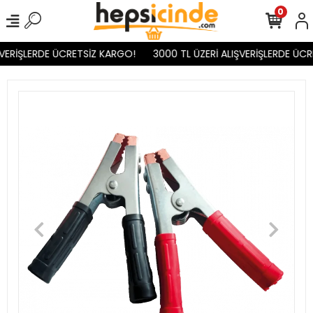
0
VERİŞLERDE ÜCRETSİZ KARGO!
3000 TL ÜZERİ ALIŞVERİŞLERDE ÜCR