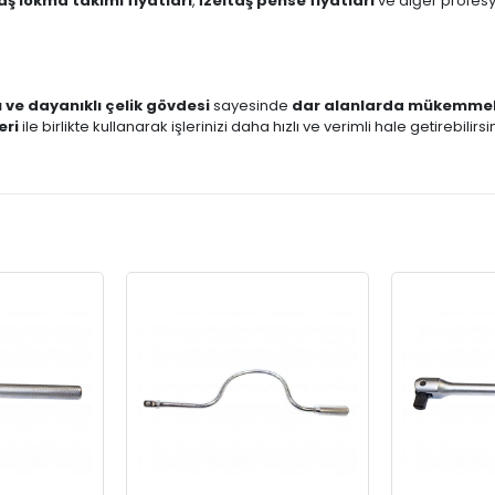
aş lokma takımı fiyatları
,
İzeltaş pense fiyatları
ve diğer profesyon
ve dayanıklı çelik gövdesi
sayesinde
dar alanlarda mükemmel
eri
ile birlikte kullanarak işlerinizi daha hızlı ve verimli hale getirebilirsin