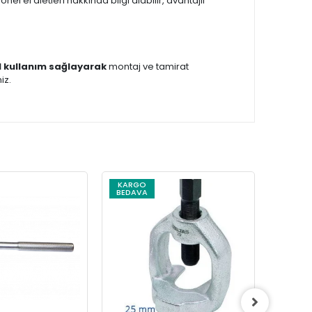
el el aletleri hakkında bilgi alabilir, avantajlı
 kullanım sağlayarak
montaj ve tamirat
iz.
KARGO
KARG
BEDAVA
BEDAV