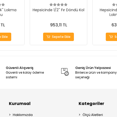
4'' Lokma
Hepsicinde 1/2'' Fır Döndü Kol
Hepsicind
cu
Lokm
 TL
953,11 TL
63
 Ekle
Sepete Ekle
S
Güvenli Alışveriş
Geniş Ürün Yelpazesi
Güvenli ve kolay ödeme
Binlerce ürün ve kampan
sistemi
seçeneği
Kurumsal
Kategoriler
Hakkımızda
Ölçü Aletleri