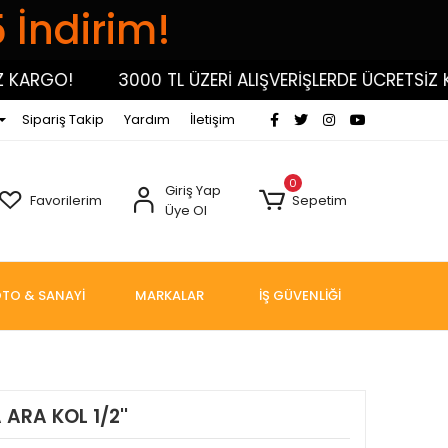
5 İndirim!
RGO!
3000 TL ÜZERİ ALIŞVERİŞLERDE ÜCRETSİZ KARG
Sipariş Takip
Yardım
İletişim
0
Giriş Yap
Favorilerim
Sepetim
Üye Ol
TO & SANAYİ
MARKALAR
İŞ GÜVENLİĞİ
ARA KOL 1/2''