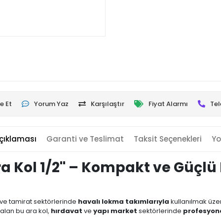
e Et
Yorum Yaz
Karşılaştır
Fiyat Alarmı
Tel
çıklaması
Garanti ve Teslimat
Taksit Seçenekleri
Yo
a Kol 1/2'' – Kompakt ve Güçl
 ve tamirat sektörlerinde
havalı lokma takımlarıyla
kullanılmak üze
alan bu ara kol,
hırdavat
ve
yapı market
sektörlerinde
profesyone