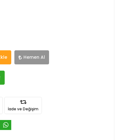
Ekle
Hemen Al
R
İade ve Değişim