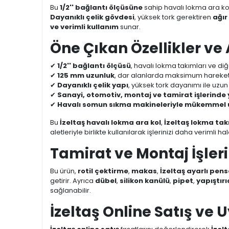
Bu
1/2'' bağlantı ölçüsüne
sahip havalı lokma ara ko
Dayanıklı çelik gövdesi
, yüksek tork gerektiren
ağı
ve verimli kullanım
sunar.
Öne Çıkan Özellikler ve
✔
1/2'' bağlantı ölçüsü
, havalı lokma takımları ve diğ
✔
125 mm uzunluk
, dar alanlarda maksimum hareket k
✔
Dayanıklı çelik yapı
, yüksek tork dayanımı ile uzun
✔
Sanayi, otomotiv, montaj ve tamirat işlerinde
✔
Havalı somun sıkma makineleriyle mükemmel u
Bu
İzeltaş havalı lokma ara kol
,
İzeltaş lokma tak
aletleriyle birlikte kullanılarak işlerinizi daha verimli hal
Tamirat ve Montaj İşleri
Bu ürün,
rotil çektirme
,
makas
,
İzeltaş ayarlı pens
getirir. Ayrıca
dübel
,
silikon kanülü
,
pipet
,
yapıştırı
sağlanabilir.
İzeltaş Online Satış ve 