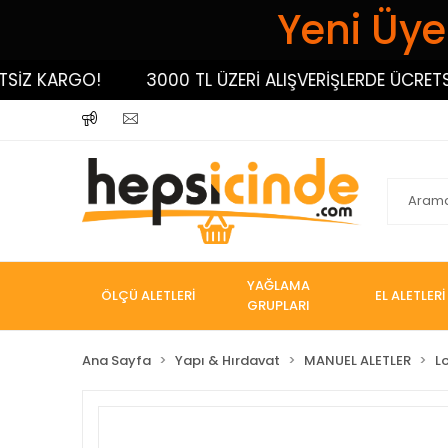
Yeni Üyel
 KARGO!
3000 TL ÜZERİ ALIŞVERİŞLERDE ÜCRETSİZ K
YAĞLAMA
ÖLÇÜ ALETLERİ
EL ALETLERİ
GRUPLARI
Ana Sayfa
Yapı & Hırdavat
MANUEL ALETLER
L