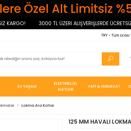
ere Özel Alt Limitsiz %
ARGO!
3000 TL ÜZERİ ALIŞVERİŞLERDE ÜCRETSİZ KA
TRY - Türk Lirası
ELEKTRİKLİ EL
EV YAŞAM
YAPI & HIRDAVAT
O
ALETLERİ
okmalar
Lokma Ara Kollar
125 MM HAVALI LOKMA 