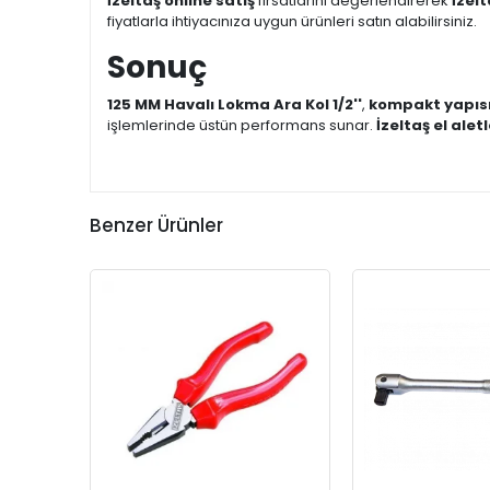
İzeltaş online satış
fırsatlarını değerlendirerek
İzelt
fiyatlarla ihtiyacınıza uygun ürünleri satın alabilirsiniz.
Sonuç
125 MM Havalı Lokma Ara Kol 1/2''
,
kompakt yapısı 
işlemlerinde üstün performans sunar.
İzeltaş el aletl
Benzer Ürünler