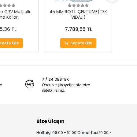
e CRV Mafsallı
45 MM ROTİL ÇEKTİRME(TEK
40 MM
a Kolları
VİDALI)
5,36 TL
7.789,55 TL
epete Ekle
Sepete Ekle
7 / 24 DESTEK
ya
Öneri ve şikayetlerinizi bize
iletebilirsiniz.
Bize Ulaşın
Haftaiçi 09:00 - 19:00 Cumartesi 10:00 -