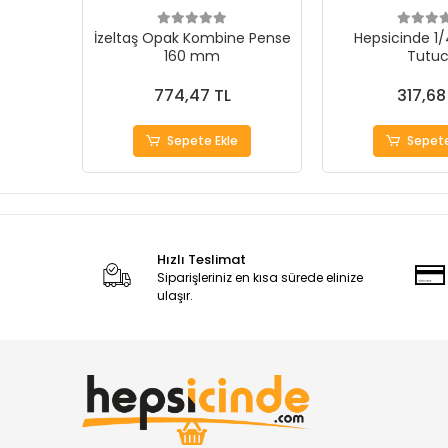
İzeltaş Opak Kombine Pense
Hepsicinde 1/
160 mm
Tutu
774,47 TL
317,68
Sepete Ekle
Sepete
Hızlı Teslimat
Siparişleriniz en kısa sürede elinize
ulaşır.