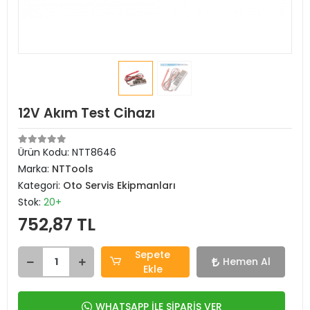
12V Akım Test Cihazı
Ürün Kodu:
NTT8646
Marka:
NTTools
Kategori:
Oto Servis Ekipmanları
Stok:
20+
752,87 TL
Sepete
Hemen Al
Ekle
WHATSAPP İLE SİPARİŞ VER