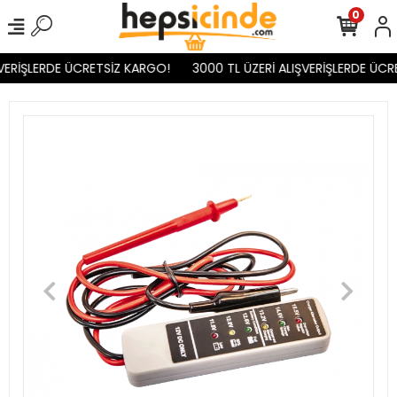
0
VERİŞLERDE ÜCRETSİZ KARGO!
3000 TL ÜZERİ ALIŞVERİŞLERDE ÜCR