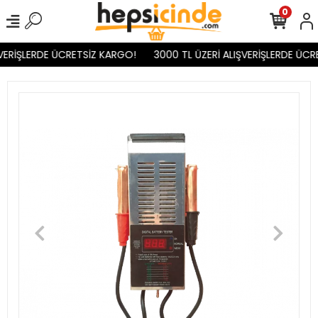
0
VERİŞLERDE ÜCRETSİZ KARGO!
3000 TL ÜZERİ ALIŞVERİŞLERDE ÜCR