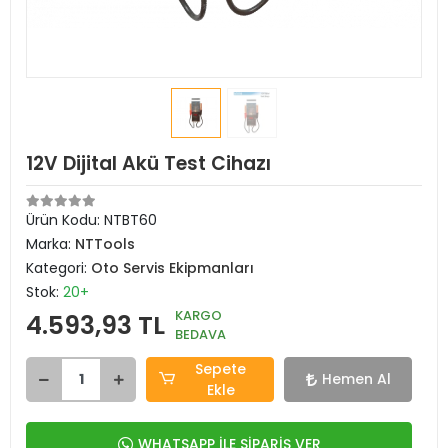
12V Dijital Akü Test Cihazı
Ürün Kodu:
NTBT60
Marka:
NTTools
Kategori:
Oto Servis Ekipmanları
Stok:
20+
KARGO
4.593,93 TL
BEDAVA
Sepete
Hemen Al
Ekle
WHATSAPP İLE SİPARİŞ VER