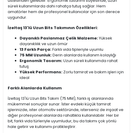
üstesinden gelebilir. Ergonomik tasarımı sayesinde, uzun
süreli kullanımlarda dahi rahatça tutuş sağlar. Hem
amatörler hem de profesyonel kullanıcılar için son derece
uygundur.
İzeltaş 13'lü Uzun Bits Takımının Özellikleri:
Dayanıklı Paslanmaz Çelik Malzeme:
Yüksek
dayanıklılık ve uzun ömür
13 Farklı Parça:
Farklı vida tipleriyle uyumlu
75 MM Uzunluk:
Derin alanlarda kullanım kolaylığı
Ergonomik Tasarım:
Uzun süreli kullanımda rahat
tutuş
Yüksek Performans:
Zorlu tamirat ve bakım işleri için
ideal
Farklı Alanlarda Kullanım
İzeltaş 13'lü Uzun Bits Takım (75 MM), farklı iş alanlarında
mükemmel sonuçlar sunar. İster evdeki küçük tamirat
işlerinizde, ister otomotiv sektöründe, isterseniz de inşaat ve
diğer profesyonel alanlarda rahatlıkla kullanılabilir. Her bir
bit, farklı vida türleriyle uyumludur, bu da takımı çok yönlü
hale getirir ve kullanımı pratikleştirir.