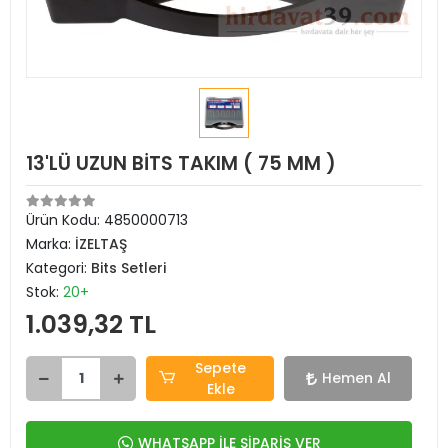
13'LÜ UZUN BİTS TAKIM ( 75 MM )
Ürün Kodu:
4850000713
Marka:
İZELTAŞ
Kategori:
Bits Setleri
Stok:
20+
1.039,32 TL
Sepete
Hemen Al
Ekle
WHATSAPP İLE SİPARİŞ VER