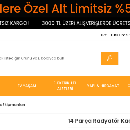
ere Özel Alt Limitsiz %
 KARGO!
3000 TL ÜZERİ ALIŞVERİŞLERDE ÜCRETSİZ 
TRY - Türk Lirası
ELEKTRİKLİ EL
EV YAŞAM
YAPI & HIRDAVAT
O
ALETLERİ
s Ekipmanları
14 Parça Radyatör Kaç