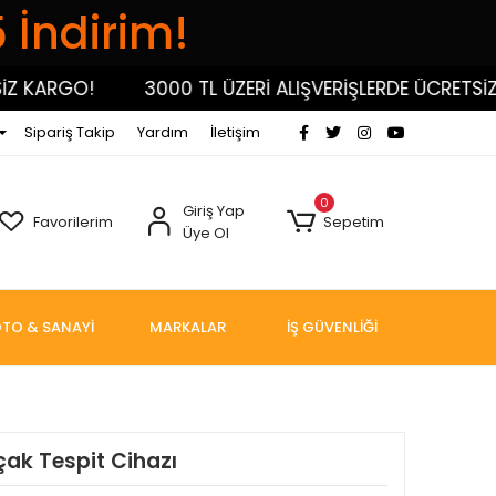
5 İndirim!
KARGO!
3000 TL ÜZERİ ALIŞVERİŞLERDE ÜCRETSİZ KA
Sipariş Takip
Yardım
İletişim
0
Giriş Yap
Favorilerim
Sepetim
Üye Ol
TO & SANAYİ
MARKALAR
İŞ GÜVENLİĞİ
ak Tespit Cihazı