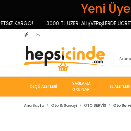
Yeni Üyel
İZ KARGO!
3000 TL ÜZERİ ALIŞVERİŞLERDE ÜCRETSİZ
YAĞLAMA
ÖLÇÜ ALETLERİ
EL ALETLERİ
GRUPLARI
Ana Sayfa
Oto & Sanayi
OTO SERVİS
Oto Servi