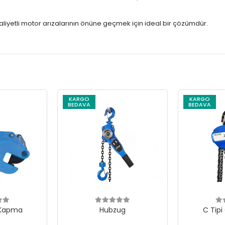
liyetli motor arızalarının önüne geçmek için ideal bir çözümdür.
KARGO
KARGO
BEDAVA
BEDAVA
 Kapma
Hubzug
C Tipi