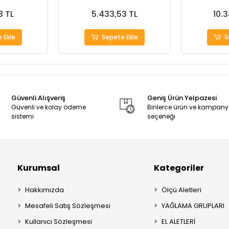
3 TL
5.433,53 TL
10.
 Ekle
Sepete Ekle
S
Güvenli Alışveriş
Geniş Ürün Yelpazesi
Güvenli ve kolay ödeme
Binlerce ürün ve kampan
sistemi
seçeneği
Kurumsal
Kategoriler
Hakkımızda
Ölçü Aletleri
Mesafeli Satış Sözleşmesi
YAĞLAMA GRUPLARI
Kullanıcı Sözleşmesi
EL ALETLERİ