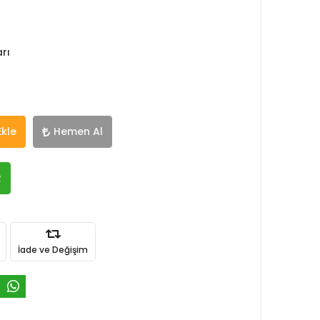
rı
Ekle
Hemen Al
R
İade ve Değişim