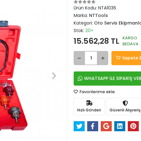
Ürün Kodu:
NTA1036
Marka:
NTTools
Kategori:
Oto Servis Ekipmanla
Stok:
20+
KARGO
15.562,28 TL
BEDAVA
Sepete 
WHATSAPP İLE SİPARİŞ VE
Favorilerime ekle
Hızlı Gönderi
Güvenli Alışveriş