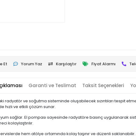
e Et
Yorum Yaz
Karşılaştır
Fiyat Alarmı
Tel
çıklaması
Garanti ve Teslimat
Taksit Seçenekleri
Yo
aki radyatör ve soğutma sisteminde oluşabilecek sızıntıları tespit etmek
e hızlı ve etkili çözüm sunar.
 uyum sağlar. El pompası sayesinde radyatöre basınç uygulanarak sis
i kolaylaştırılır.
rvislerde hem atölye ortamında kolay taşınır ve düzenli saklanabilir