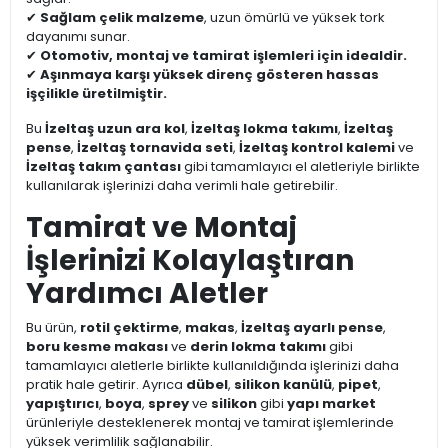
✔
Sağlam çelik malzeme
, uzun ömürlü ve yüksek tork
dayanımı sunar.
✔
Otomotiv, montaj ve tamirat işlemleri için idealdir.
✔
Aşınmaya karşı yüksek direnç gösteren hassas
işçilikle üretilmiştir.
Bu
İzeltaş uzun ara kol
,
İzeltaş lokma takımı
,
İzeltaş
pense
,
İzeltaş tornavida seti
,
İzeltaş kontrol kalemi
ve
İzeltaş takım çantası
gibi tamamlayıcı el aletleriyle birlikte
kullanılarak işlerinizi daha verimli hale getirebilir.
Tamirat ve Montaj
İşlerinizi Kolaylaştıran
Yardımcı Aletler
Bu ürün,
rotil çektirme
,
makas
,
İzeltaş ayarlı pense
,
boru kesme makası
ve
derin lokma takımı
gibi
tamamlayıcı aletlerle birlikte kullanıldığında işlerinizi daha
pratik hale getirir. Ayrıca
dübel
,
silikon kanülü
,
pipet
,
yapıştırıcı
,
boya
,
sprey
ve
silikon
gibi
yapı market
ürünleriyle desteklenerek montaj ve tamirat işlemlerinde
yüksek verimlilik sağlanabilir.