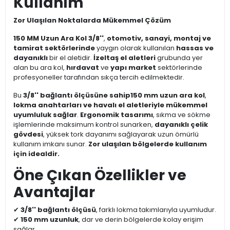
Kullanım
Zor Ulaşılan Noktalarda Mükemmel Çözüm
150 MM Uzun Ara Kol 3/8''
,
otomotiv, sanayi, montaj ve
tamirat sektörlerinde
yaygın olarak kullanılan
hassas ve
dayanıklı
bir el aletidir.
İzeltaş el aletleri
grubunda yer
alan bu ara kol,
hırdavat
ve
yapı market
sektörlerinde
profesyoneller tarafından sıkça tercih edilmektedir.
Bu
3/8'' bağlantı ölçüsüne sahip
150 mm uzun ara kol
,
lokma anahtarları ve havalı el aletleriyle mükemmel
uyumluluk sağlar
.
Ergonomik tasarımı
, sıkma ve sökme
işlemlerinde maksimum kontrol sunarken,
dayanıklı çelik
gövdesi
, yüksek tork dayanımı sağlayarak uzun ömürlü
kullanım imkanı sunar.
Zor ulaşılan bölgelerde kullanım
için idealdir.
Öne Çıkan Özellikler ve
Avantajlar
✔
3/8'' bağlantı ölçüsü
, farklı lokma takımlarıyla uyumludur.
✔
150 mm uzunluk
, dar ve derin bölgelerde kolay erişim
sağlar.