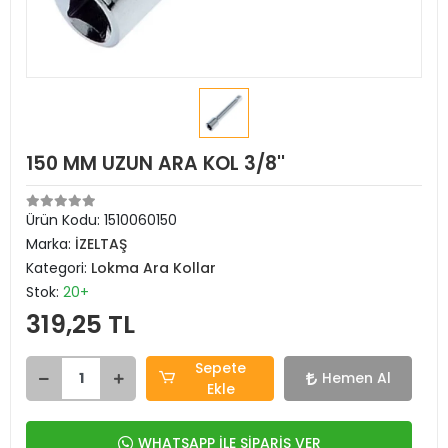
150 MM UZUN ARA KOL 3/8''
Ürün Kodu:
1510060150
Marka:
İZELTAŞ
Kategori:
Lokma Ara Kollar
Stok:
20+
319,25 TL
Sepete
Hemen Al
Ekle
WHATSAPP İLE SİPARİŞ VER