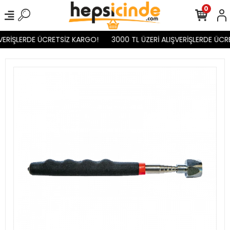
0
VERİŞLERDE ÜCRETSİZ KARGO!
3000 TL ÜZERİ ALIŞVERİŞLERDE ÜCR