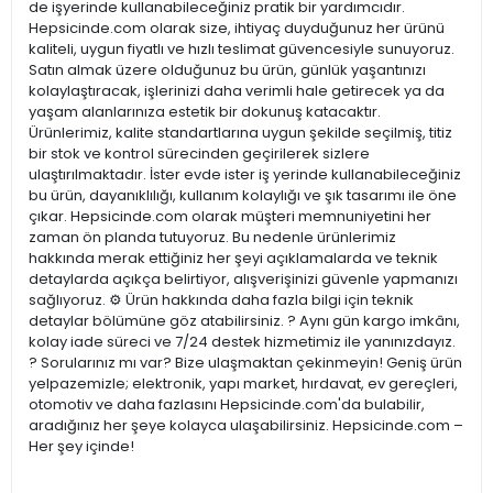
de işyerinde kullanabileceğiniz pratik bir yardımcıdır.
Hepsicinde.com olarak size, ihtiyaç duyduğunuz her ürünü
kaliteli, uygun fiyatlı ve hızlı teslimat güvencesiyle sunuyoruz.
Satın almak üzere olduğunuz bu ürün, günlük yaşantınızı
kolaylaştıracak, işlerinizi daha verimli hale getirecek ya da
yaşam alanlarınıza estetik bir dokunuş katacaktır.
Ürünlerimiz, kalite standartlarına uygun şekilde seçilmiş, titiz
bir stok ve kontrol sürecinden geçirilerek sizlere
ulaştırılmaktadır. İster evde ister iş yerinde kullanabileceğiniz
bu ürün, dayanıklılığı, kullanım kolaylığı ve şık tasarımı ile öne
çıkar. Hepsicinde.com olarak müşteri memnuniyetini her
zaman ön planda tutuyoruz. Bu nedenle ürünlerimiz
hakkında merak ettiğiniz her şeyi açıklamalarda ve teknik
detaylarda açıkça belirtiyor, alışverişinizi güvenle yapmanızı
sağlıyoruz. ⚙️ Ürün hakkında daha fazla bilgi için teknik
detaylar bölümüne göz atabilirsiniz. ? Aynı gün kargo imkânı,
kolay iade süreci ve 7/24 destek hizmetimiz ile yanınızdayız.
? Sorularınız mı var? Bize ulaşmaktan çekinmeyin! Geniş ürün
yelpazemizle; elektronik, yapı market, hırdavat, ev gereçleri,
otomotiv ve daha fazlasını Hepsicinde.com'da bulabilir,
aradığınız her şeye kolayca ulaşabilirsiniz. Hepsicinde.com –
Her şey içinde!