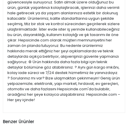
güvencesiyle sunuyoruz. Satın almak üzere olduğunuz bu
ürün, günlük yaşantınızı kolaylaştıracak, işlerinizi daha verimli
hale getirecek ya da yaşam alanlarınıza estetik bir dokunuş
katacaktır. Ürünlerimiz, kalite standartlarına uygun şekilde
seçilmiş, titiz bir stok ve kontrol sürecinden geçirilerek sizlere
ulaştırılmaktadır. İster evde ister iş yerinde kullanabileceğiniz
bu ürün, dayanıklılığı, kullanım kolaylığı ve şık tasarımı ile öne
çıkar. Hepsicinde.com olarak müşteri memnuniyetini her
zaman ön planda tutuyoruz. Bu nedenle ürünlerimiz
hakkında merak ettiğiniz her şeyi açıklamalarda ve teknik
detaylarda açıkça belirtiyor, alışverişinizi güvenle yapmanızı
sağlıyoruz. ⚙️ Ürün hakkında daha fazla bilgi için teknik
detaylar bölümüne göz atabilirsiniz. ? Aynı gün kargo imkânı,
kolay iade süreci ve 7/24 destek hizmetimiz ile yanınızdayız.
? Sorularınız mı var? Bize ulaşmaktan çekinmeyin! Geniş ürün
yelpazemizle; elektronik, yapı market, hırdavat, ev gereçleri,
otomotiv ve daha fazlasını Hepsicinde.com'da bulabilir,
aradığınız her şeye kolayca ulaşabilirsiniz. Hepsicinde.com –
Her şey içinde!
Benzer Ürünler