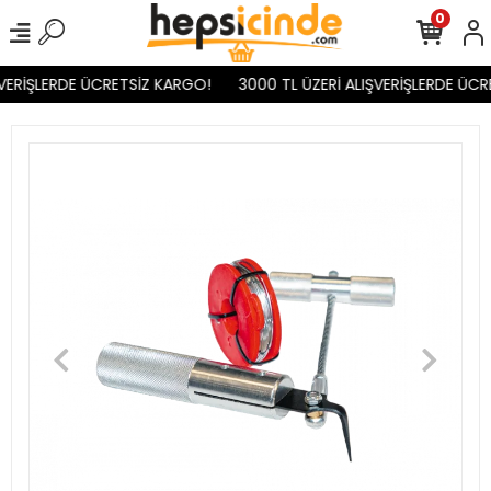
0
VERİŞLERDE ÜCRETSİZ KARGO!
3000 TL ÜZERİ ALIŞVERİŞLERDE ÜCR