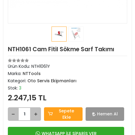
NTH1061 Cam Fitil Sökme Sarf Takımı
Ürün Kodu:
NTH1061Y
Marka:
NTTools
Kategori:
Oto Servis Ekipmanları
Stok:
3
2.247,15 TL
Sepete
Hemen Al
Ekle
WHATSAPP İLE SİPARİŞ VER