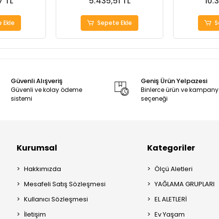
7 TL
5.435,51 TL
10.
 Ekle
Sepete Ekle
S
Güvenli Alışveriş
Geniş Ürün Yelpazesi
Güvenli ve kolay ödeme
Binlerce ürün ve kampan
sistemi
seçeneği
Kurumsal
Kategoriler
Hakkımızda
Ölçü Aletleri
Mesafeli Satış Sözleşmesi
YAĞLAMA GRUPLARI
Kullanıcı Sözleşmesi
EL ALETLERİ
İletişim
Ev Yaşam