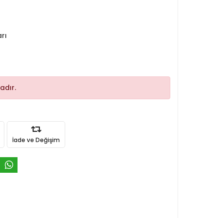
rı
adır.
İade ve Değişim