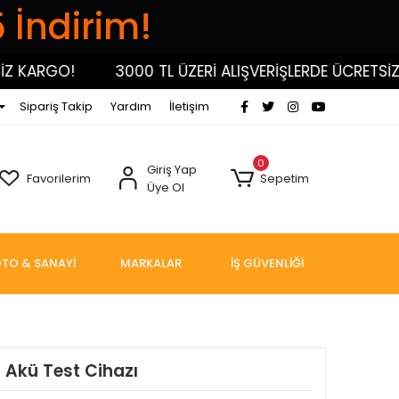
5 İndirim!
KARGO!
3000 TL ÜZERİ ALIŞVERİŞLERDE ÜCRETSİZ KA
Sipariş Takip
Yardım
İletişim
0
Giriş Yap
Favorilerim
Sepetim
Üye Ol
TO & SANAYİ
MARKALAR
İŞ GÜVENLİĞİ
l Akü Test Cihazı