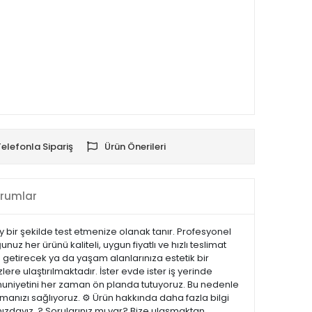
Telefonla Sipariş
Ürün Önerileri
rumlar
lay bir şekilde test etmenize olanak tanır. Profesyonel
uz her ürünü kaliteli, uygun fiyatlı ve hızlı teslimat
 getirecek ya da yaşam alanlarınıza estetik bir
lere ulaştırılmaktadır. İster evde ister iş yerinde
emnuniyetini her zaman ön planda tutuyoruz. Bu nedenle
manızı sağlıyoruz. ⚙️ Ürün hakkında daha fazla bilgi
nızdayız. ? Sorularınız mı var? Bize ulaşmaktan