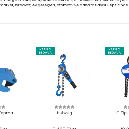
market, hırdavat, ev gereçleri, otomotiv ve daha fazlasını Hepsicinde
KARGO
KARGO
BEDAVA
BEDAVA
 Kapma
Hubzug
C Tipi