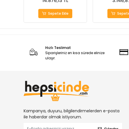
14.876,13 TL
3.146,8
Sepete Ekle
Sepete
Hızlı Teslimat
Siparişleriniz en kısa sürede elinize
ulaşır.
Kampanya, duyuru, bilgilendirmelerden e-posta
ile haberdar olmak istiyorum.
Gönder