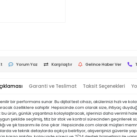
Et
Yorum Yaz
Karşılaştır
Gelince Haber Ver
çıklaması
Garanti ve Teslimat
Taksit Seçenekleri
Yo
nilir bir performans sunar. Bu dijital test cihazı, akülerinizi hızlı ve ko
tıracak özelliklere sahiptir. Hepsicinde.com olarak size, ihtiyaç duyduğun
 ürün, günlük yaşantınızı kolaylaştıracak, işlerinizi daha verimli hale
gun şekilde seçilmiş, titiz bir stok ve kontrol sürecinden geçirilerek siz
laylığı ve şık tasarımı ile öne çıkar. Hepsicinde.com olarak müşteri m
arda ve teknik detaylarda açıkça belirtiyor, alışverişinizi güvenle yap
 gün kargo imkânı, kolay iade süreci ve 7/24 destek hizmetimiz ile yanı