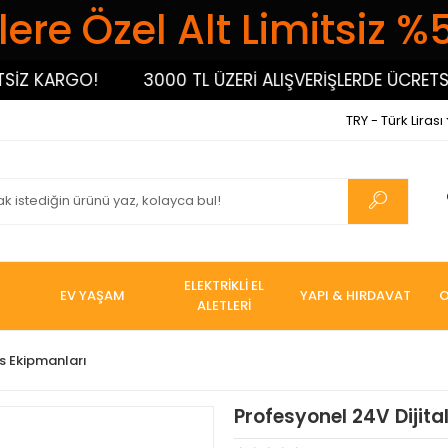
ere Özel Alt Limitsiz %
 KARGO!
3000 TL ÜZERİ ALIŞVERİŞLERDE ÜCRETSİZ 
TRY - Türk Lirası
ELEKTRİKLİ EL
EV YAŞAM
YAPI & HIRDAVAT
O
ALETLERİ
s Ekipmanları
Profesyonel 24V Dijita