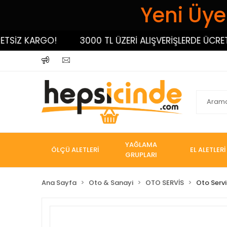
Yeni Üyel
İZ KARGO!
3000 TL ÜZERİ ALIŞVERİŞLERDE ÜCRETSİZ
YAĞLAMA
ÖLÇÜ ALETLERİ
EL ALETLERİ
GRUPLARI
Ana Sayfa
Oto & Sanayi
OTO SERVİS
Oto Servi