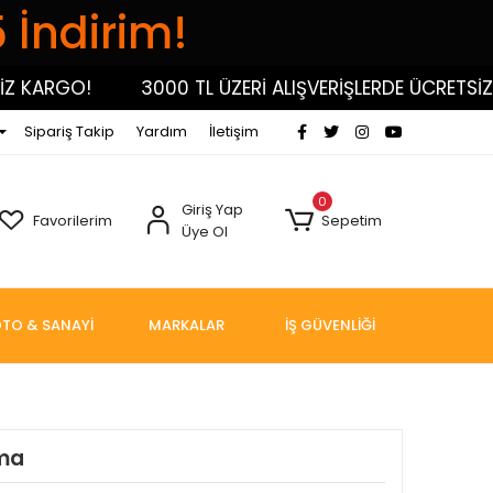
5 İndirim!
KARGO!
3000 TL ÜZERİ ALIŞVERİŞLERDE ÜCRETSİZ KA
Sipariş Takip
Yardım
İletişim
0
Giriş Yap
Favorilerim
Sepetim
Üye Ol
TO & SANAYİ
MARKALAR
İŞ GÜVENLİĞİ
ama