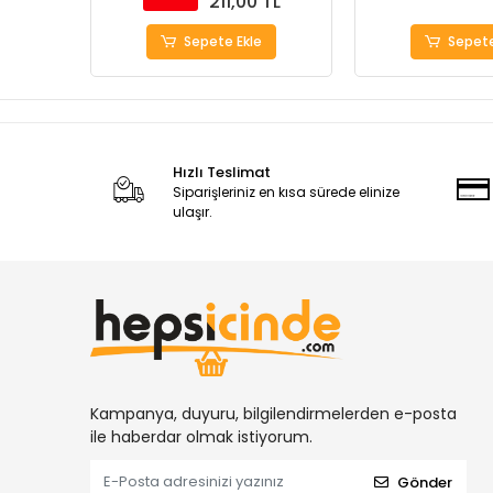
211,00 TL
Sepete Ekle
Sepete
Hızlı Teslimat
Siparişleriniz en kısa sürede elinize
ulaşır.
Kampanya, duyuru, bilgilendirmelerden e-posta
ile haberdar olmak istiyorum.
Gönder