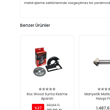
metal işleme sektörlerinde vazgeçilmez bir yardımcıdı
Benzer Ürünler
Rox Wood Sunta Kesme
Manyetik Matka
Aparatı
Havşa F
332,64 TL
1.487,6
%37