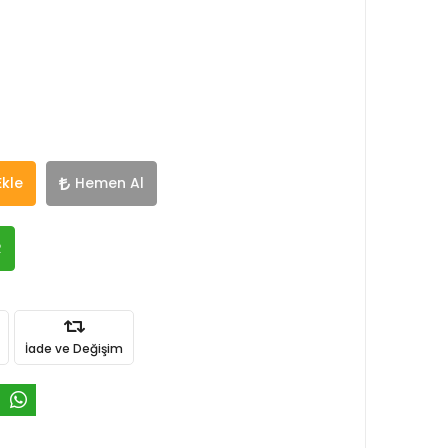
Ekle
Hemen Al
R
İade ve Değişim