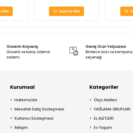
 Ekle
Sepete Ekle
S
Güvenli Alışveriş
Geniş Ürün Yelpazesi
Güvenli ve kolay ödeme
Binlerce ürün ve kampan
sistemi
seçeneği
Kurumsal
Kategoriler
Hakkımızda
Ölçü Aletleri
Mesafeli Satış Sözleşmesi
YAĞLAMA GRUPLARI
Kullanıcı Sözleşmesi
EL ALETLERİ
İletişim
Ev Yaşam