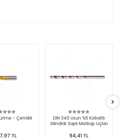
ütme - Çentikli
DIN 340 Uzun %5 Kobaltlı
CONE F 
Silindirik Saplı Matkap Uçları
Karb
7,97 TL
94,41 TL