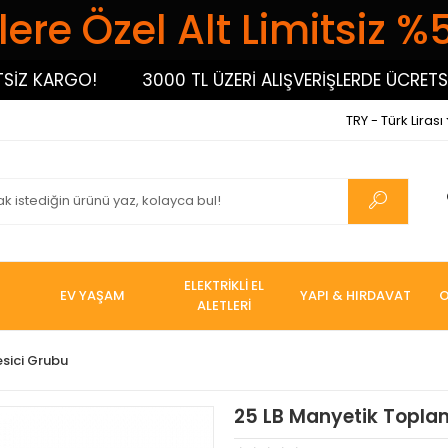
ere Özel Alt Limitsiz %
 KARGO!
3000 TL ÜZERİ ALIŞVERİŞLERDE ÜCRETSİZ 
TRY - Türk Lirası
ELEKTRİKLİ EL
EV YAŞAM
YAPI & HIRDAVAT
O
ALETLERİ
esici Grubu
25 LB Manyetik Topl