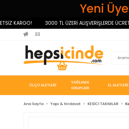
Yeni Üyel
İZ KARGO!
3000 TL ÜZERİ ALIŞVERİŞLERDE ÜCRETSİZ
YAĞLAMA
ÖLÇÜ ALETLERİ
EL ALETLERİ
GRUPLARI
Ana Sayfa
Yapı & Hırdavat
KESİCİ TAKIMLAR
K