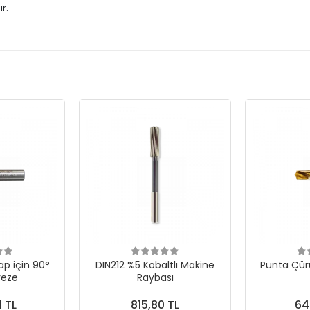
r.
p için 90°
DIN212 %5 Kobaltlı Makine
Punta Çür
reze
Raybası
1 TL
815,80 TL
64