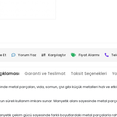
e Et
Yorum Yaz
Karşılaştır
Fiyat Alarmı
Tel
çıklaması
Garanti ve Teslimat
Taksit Seçenekleri
Yo
e metal parçaları, vida, somun, çivi gibi küçük metalleri hızlı ve etki
n süreli kullanım imkanı sunar. Manyetik alanı sayesinde metal parça
ü manyetik çekim gücü sayesinde farklı boyutlardaki metal parçalarla r