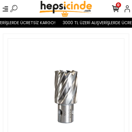
0
ERİŞLERDE ÜCRETSİZ KARGO!
3000 TL ÜZERİ ALIŞVERİŞLERDE ÜCRE