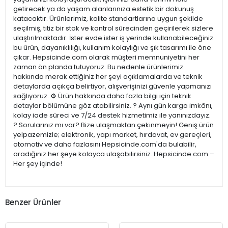
getirecek ya da yaşam alanlarınıza estetik bir dokunuş
katacaktır. Ürünlerimiz, kalite standartlarına uygun şekilde
seçilmiş, titiz bir stok ve kontrol sürecinden geçirilerek sizlere
ulaştırılmaktadır. İster evde ister iş yerinde kullanabileceğiniz
bu ürün, dayanıklılığı, kullanım kolaylığı ve şık tasarımı ile öne
çıkar. Hepsicinde.com olarak müşteri memnuniyetini her
zaman ön planda tutuyoruz. Bu nedenle ürünlerimiz
hakkında merak ettiğiniz her şeyi açıklamalarda ve teknik
detaylarda açıkça belirtiyor, alışverişinizi güvenle yapmanızı
sağlıyoruz. ⚙️ Ürün hakkında daha fazla bilgi için teknik
detaylar bölümüne göz atabilirsiniz. ? Aynı gün kargo imkânı,
kolay iade süreci ve 7/24 destek hizmetimiz ile yanınızdayız.
? Sorularınız mı var? Bize ulaşmaktan çekinmeyin! Geniş ürün
yelpazemizle; elektronik, yapı market, hırdavat, ev gereçleri,
otomotiv ve daha fazlasını Hepsicinde.com'da bulabilir,
aradığınız her şeye kolayca ulaşabilirsiniz. Hepsicinde.com –
Her şey içinde!
Benzer Ürünler