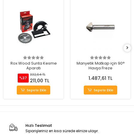
Rox Wood Sunta Kesme
Manyetik Matkap için 90°
Aparatı
Havşa Freze
332,64 TL
1.487,61 TL
%37
211,00 TL
Sepete Ekle
Sepete Ekle
Hızlı Teslimat
Siparişleriniz en kısa sürede elinize ulaşır.