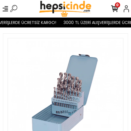
0
VERİŞLERDE ÜCRETSİZ KARGO!
3000 TL ÜZERİ ALIŞVERİŞLERDE ÜCR