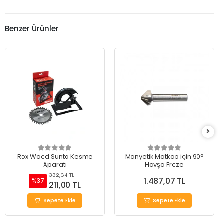
Benzer Ürünler
Rox Wood Sunta Kesme
Manyetik Matkap için 90°
Aparatı
Havşa Freze
332,64 TL
1.487,07 TL
%37
211,00 TL
Sepete Ekle
Sepete Ekle