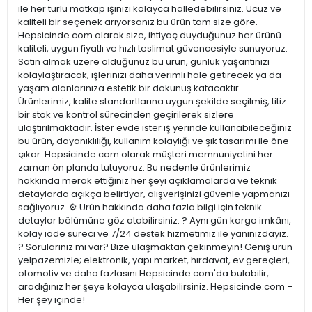
ile her türlü matkap işinizi kolayca halledebilirsiniz. Ucuz ve
kaliteli bir seçenek arıyorsanız bu ürün tam size göre.
Hepsicinde.com olarak size, ihtiyaç duyduğunuz her ürünü
kaliteli, uygun fiyatlı ve hızlı teslimat güvencesiyle sunuyoruz.
Satın almak üzere olduğunuz bu ürün, günlük yaşantınızı
kolaylaştıracak, işlerinizi daha verimli hale getirecek ya da
yaşam alanlarınıza estetik bir dokunuş katacaktır.
Ürünlerimiz, kalite standartlarına uygun şekilde seçilmiş, titiz
bir stok ve kontrol sürecinden geçirilerek sizlere
ulaştırılmaktadır. İster evde ister iş yerinde kullanabileceğiniz
bu ürün, dayanıklılığı, kullanım kolaylığı ve şık tasarımı ile öne
çıkar. Hepsicinde.com olarak müşteri memnuniyetini her
zaman ön planda tutuyoruz. Bu nedenle ürünlerimiz
hakkında merak ettiğiniz her şeyi açıklamalarda ve teknik
detaylarda açıkça belirtiyor, alışverişinizi güvenle yapmanızı
sağlıyoruz. ⚙️ Ürün hakkında daha fazla bilgi için teknik
detaylar bölümüne göz atabilirsiniz. ? Aynı gün kargo imkânı,
kolay iade süreci ve 7/24 destek hizmetimiz ile yanınızdayız.
? Sorularınız mı var? Bize ulaşmaktan çekinmeyin! Geniş ürün
yelpazemizle; elektronik, yapı market, hırdavat, ev gereçleri,
otomotiv ve daha fazlasını Hepsicinde.com'da bulabilir,
aradığınız her şeye kolayca ulaşabilirsiniz. Hepsicinde.com –
Her şey içinde!