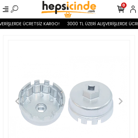
0
VERİŞLERDE ÜCRETSİZ KARGO!
3000 TL ÜZERİ ALIŞVERİŞLERDE ÜCR