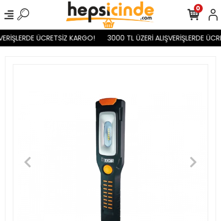
0
VERİŞLERDE ÜCRETSİZ KARGO!
3000 TL ÜZERİ ALIŞVERİŞLERDE ÜCR