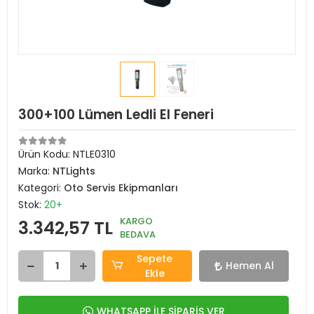
300+100 Lümen Ledli El Feneri
Ürün Kodu:
NTLE0310
Marka:
NTLights
Kategori:
Oto Servis Ekipmanları
Stok:
20+
KARGO
3.342,57 TL
BEDAVA
Sepete
Hemen Al
Ekle
WHATSAPP İLE SİPARİŞ VER