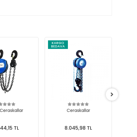
KARGO
KARG
BEDAVA
BEDAV
 Ceraskallar
Ceraskallar
344,15 TL
8.045,98 TL