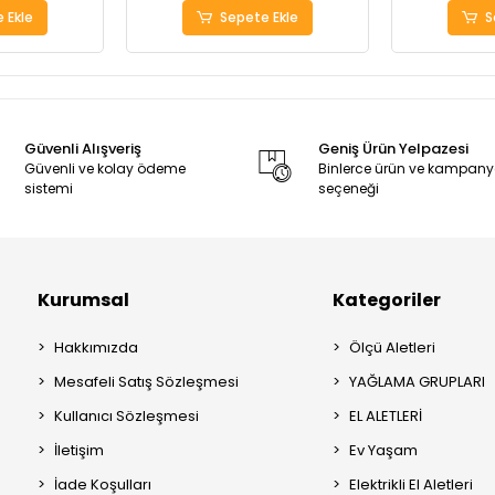
 Ekle
Sepete Ekle
S
Güvenli Alışveriş
Geniş Ürün Yelpazesi
Güvenli ve kolay ödeme
Binlerce ürün ve kampan
sistemi
seçeneği
Kurumsal
Kategoriler
Hakkımızda
Ölçü Aletleri
Mesafeli Satış Sözleşmesi
YAĞLAMA GRUPLARI
Kullanıcı Sözleşmesi
EL ALETLERİ
İletişim
Ev Yaşam
İade Koşulları
Elektrikli El Aletleri