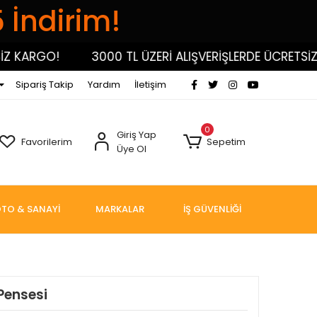
5 İndirim!
KARGO!
3000 TL ÜZERİ ALIŞVERİŞLERDE ÜCRETSİZ KA
Sipariş Takip
Yardım
İletişim
0
Giriş Yap
Favorilerim
Sepetim
Üye Ol
TO & SANAYİ
MARKALAR
İŞ GÜVENLİĞİ
Pensesi