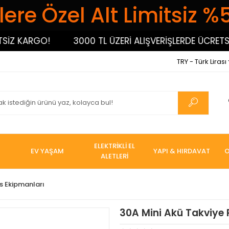
ere Özel Alt Limitsiz %
 KARGO!
3000 TL ÜZERİ ALIŞVERİŞLERDE ÜCRETSİZ 
TRY - Türk Lirası
ELEKTRİKLİ EL
EV YAŞAM
YAPI & HIRDAVAT
O
ALETLERİ
s Ekipmanları
30A Mini Akü Takviye 