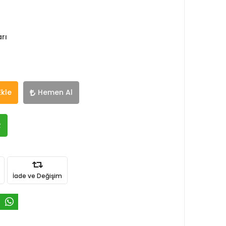
rı
Ekle
Hemen Al
R
İade ve Değişim