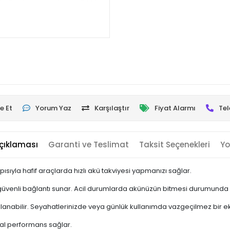
e Et
Yorum Yaz
Karşılaştır
Fiyat Alarmı
Tel
çıklaması
Garanti ve Teslimat
Taksit Seçenekleri
Yo
ısıyla hafif araçlarda hızlı akü takviyesi yapmanızı sağlar.
 güvenli bağlantı sunar. Acil durumlarda akünüzün bitmesi durumunda 
klanabilir. Seyahatlerinizde veya günlük kullanımda vazgeçilmez bir e
eal performans sağlar.