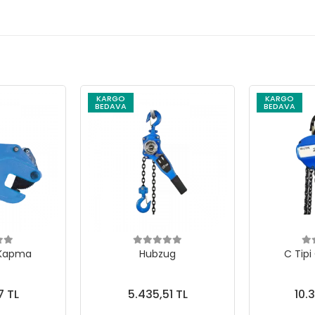
KARGO
KARGO
BEDAVA
BEDAVA
 Kapma
Hubzug
C Tipi
7 TL
5.435,51 TL
10.