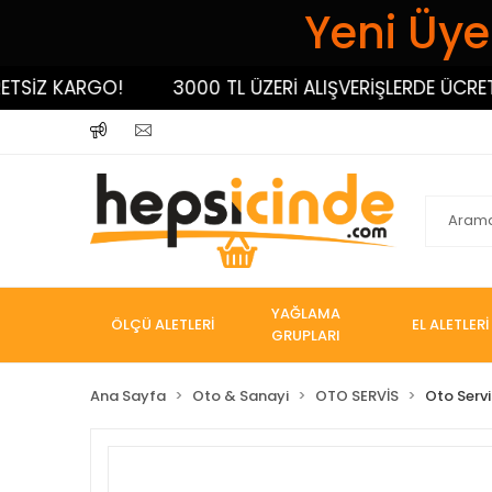
Yeni Üyel
İZ KARGO!
3000 TL ÜZERİ ALIŞVERİŞLERDE ÜCRETSİZ
YAĞLAMA
ÖLÇÜ ALETLERİ
EL ALETLERİ
GRUPLARI
Ana Sayfa
Oto & Sanayi
OTO SERVİS
Oto Servi